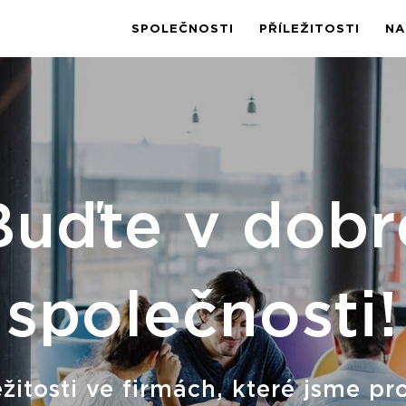
SPOLEČNOSTI
PŘÍLEŽITOSTI
NA
Buďte v dobr
společnosti!
ežitosti ve firmách, které jsme pro