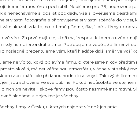
 svojí firemní atmosférou pochlubit. Nepíšeme pro PR, neprezentuj
nek a nenecháváme si posílat podklady. Vše si ověřujeme desítkami
e si vlastní fotografie a připravujeme si vlastní scénáře do videí, 
 vám ukázat, zda to, co o firmě píšeme, říkají lidé z firmy doopra
dvě věci. Za prvé majitele, kteří mají respekt k lidem a uvědomují 
 nikdy neměli a za druhé směr. Potřebujeme vědět, že firma ví, co
To následně prezentujeme vám, kteří hledáte další směr ve vaší ka
lujeme nejvíc to, když objevíme firmu, o které jsme nikdy předtím n
naprosto skvělá, má neuvěřitelnou atmosféru, vládne v ní selský ro
isk pro akcionáře, ale přidanou hodnotu a smysl. Takových firem
, jen jsou schované ve své bublině. Pokud nepůsobíte ve stejném
nich ani nevíte. Takové firmy jsou často nesmírně inspirativní. S
ilovně hledáme a objevíme je všechny.
chny firmy v Česku, u kterých najdete víc než jen práci!