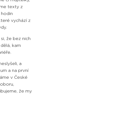
eme texty z
 hodin
které vychází z
vdy.
si, že bez nich
 dělá, kam
riéře.
eslyšeli, a
zum a na první
 máme v České
 oboru,
libujeme, že my