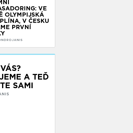
MNÍ
SADORING: VE
Ě OLYMPIJSKÁ
IPLÍNA, V ČESKU
ME PRVNÍ
KY
ONDROJANIS
 VÁS?
JEME A TEĎ
TE SAMI
ANIS