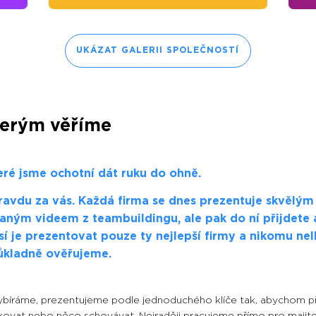
UKÁZAT GALERII SPOLEČNOSTÍ
terým věříme
eré jsme ochotní dát ruku do ohně.
avdu za vás. Každá firma se dnes prezentuje skvělým 
aným videem z teambuildingu, ale pak do ní přijdete a
isí je prezentovat pouze ty nejlepší firmy a nikomu nel
ůkladně ověřujeme.
vybíráme, prezentujeme podle jednoduchého klíče tak, abychom při
akovat nebo něco schovávat. Nejraději pracujeme přímo pro majitel