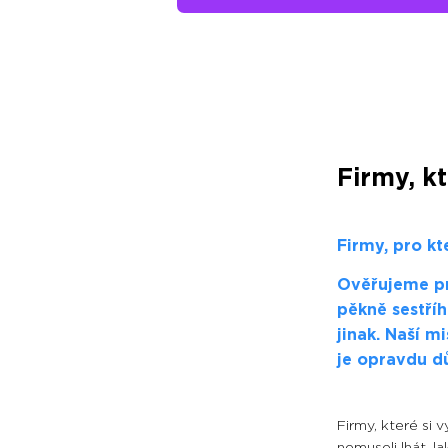
Firmy, k
Firmy, pro kt
Ověřujeme pr
pěkně sestříh
jinak. Naší m
je opravdu d
Firmy, které si 
nemuseli lhát, l