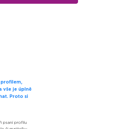
profilem,
 vše je úplně
hat. Proto si
 psaní profilu
e či majitelky,