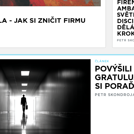
FIRE
AMBA
SVĚT
 - JAK SI ZNIČIT FIRMU
DISC
DĚLÁ
KRO
PETR SK
ČLÁNEK
POVÝŠILI
GRATULU
SI PORAĎ
PETR SKONDROJ