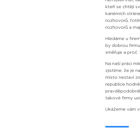
kteří se chtějí
kariérních strá
rozhovorů, fotím
rozhovorů a mají
Hledáme u firem 
by dobrou firmu
směřuje a proč. 
Na naší práci mi
zjistíme, že je 
místo nestaví z
republice hodně
pravděpodobně o 
takové firmy us
Ukážeme vám vše