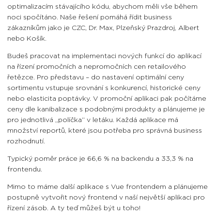
optimalizacím stávajícího kódu, abychom měli vše během
noci spočítáno. Naše řešení pomáhá řídit business
zákazníkům jako je CZC, Dr. Max, Plzeňský Prazdroj, Albert
nebo Košík.
Budeš pracovat na implementaci nových funkcí do aplikací
na řízení promočních a nepromočních cen retailového
řetězce. Pro představu – do nastavení optimální ceny
sortimentu vstupuje srovnání s konkurencí, historické ceny
nebo elasticita poptávky. V promoční aplikaci pak počítáme
ceny dle kanibalizace s podobnými produkty a plánujeme je
pro jednotlivá „políčka“ v letáku. Každá aplikace má
množství reportů, které jsou potřeba pro správná business
rozhodnutí.
Typický poměr práce je 66,6 % na backendu a 33,3 % na
frontendu.
Mimo to máme další aplikace s Vue frontendem a plánujeme
postupně vytvořit nový frontend v naší největší aplikaci pro
řízení zásob. A ty teď můžeš být u toho!