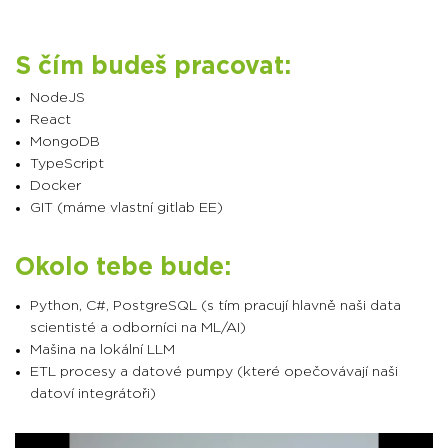
S čím budeš pracovat:
NodeJS
React
MongoDB
TypeScript
Docker
GIT (máme vlastní gitlab EE)
Okolo tebe bude:
Python, C#, PostgreSQL (s tím pracují hlavně naši data
scientisté a odborníci na ML/AI)
Mašina na lokální LLM
ETL procesy a datové pumpy (které opečovávají naši
datoví integrátoři)