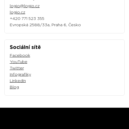
logio@logio.cz
logio.cz
+420 771 523 355
Evropská 2588/33a, Praha 6, Česko
Sociální sítě
Facebook
YouTube
Twitter
Infografiky
LinkedIn
Blog