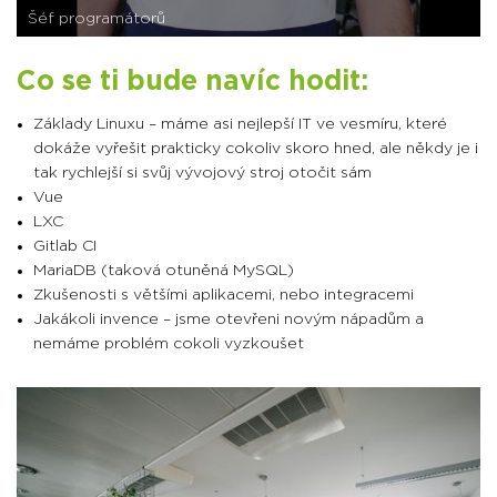
Šéf programátorů
Co se ti bude navíc hodit:
Základy Linuxu – máme asi nejlepší IT ve vesmíru, které
dokáže vyřešit prakticky cokoliv skoro hned, ale někdy je i
tak rychlejší si svůj vývojový stroj otočit sám
Vue
LXC
Gitlab CI
MariaDB (taková otuněná MySQL)
Zkušenosti s většími aplikacemi, nebo integracemi
Jakákoli invence – jsme otevřeni novým nápadům a
nemáme problém cokoli vyzkoušet