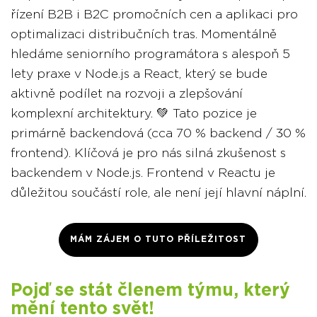
řízení B2B i B2C promočních cen a aplikaci pro
optimalizaci distribučních tras. Momentálně
hledáme seniorního programátora s alespoň 5
lety praxe v Node.js a React, který se bude
aktivně podílet na rozvoji a zlepšování
komplexní architektury. 💚 Tato pozice je
primárně backendová (cca 70 % backend / 30 %
frontend). Klíčová je pro nás silná zkušenost s
backendem v Node.js. Frontend v Reactu je
důležitou součástí role, ale není její hlavní náplní.
MÁM ZÁJEM O TUTO PŘÍLEŽITOST
Pojď se stát členem týmu, který
mění tento svět!