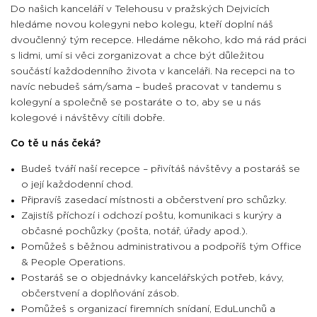
Do našich kanceláří v Telehousu v pražských Dejvicích
hledáme novou kolegyni nebo kolegu, kteří doplní náš
dvoučlenný tým recepce. Hledáme někoho, kdo má rád práci
s lidmi, umí si věci zorganizovat a chce být důležitou
součástí každodenního života v kanceláři. Na recepci na to
navíc nebudeš sám/sama – budeš pracovat v tandemu s
kolegyní a společně se postaráte o to, aby se u nás
kolegové i návštěvy cítili dobře.
Co tě u nás čeká?
Budeš tváří naší recepce – přivítáš návštěvy a postaráš se
o její každodenní chod.
Připravíš zasedací místnosti a občerstvení pro schůzky.
Zajistíš příchozí i odchozí poštu, komunikaci s kurýry a
občasné pochůzky (pošta, notář, úřady apod.).
Pomůžeš s běžnou administrativou a podpoříš tým Office
& People Operations.
Postaráš se o objednávky kancelářských potřeb, kávy,
občerstvení a doplňování zásob.
Pomůžeš s organizací firemních snídaní, EduLunchů a