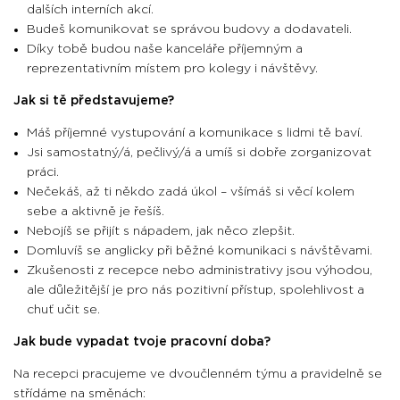
dalších interních akcí.
Budeš komunikovat se správou budovy a dodavateli.
Díky tobě budou naše kanceláře příjemným a
reprezentativním místem pro kolegy i návštěvy.
Jak si tě představujeme?
Máš příjemné vystupování a komunikace s lidmi tě baví.
Jsi samostatný/á, pečlivý/á a umíš si dobře zorganizovat
práci.
Nečekáš, až ti někdo zadá úkol – všímáš si věcí kolem
sebe a aktivně je řešíš.
Nebojíš se přijít s nápadem, jak něco zlepšit.
Domluvíš se anglicky při běžné komunikaci s návštěvami.
Zkušenosti z recepce nebo administrativy jsou výhodou,
ale důležitější je pro nás pozitivní přístup, spolehlivost a
chuť učit se.
Jak bude vypadat tvoje pracovní doba?
Na recepci pracujeme ve dvoučlenném týmu a pravidelně se
střídáme na směnách: