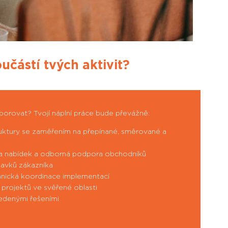
učástí tvých aktivit?
dporovat?
Tvojí náplní práce bude převážně:
ruktury se zaměřením na přepínané, směrované a
rba nabídek a odborná podpora obchodníků
davků zákazníka
chnická koordinace implementací
rojektů ve svěřené oblasti
edenými řešeními