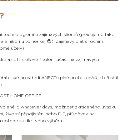
e?
 technologiemi u zajímavých klientů (pracujeme také
 ale nikomu to neříkej 😊). Zajímavý plat s ročním
romé účely)
ké a soft-skillové školení, účast na zajímavých
elské prostředí ANECTu plné profesionálů, kteří rádi
e
NOST HOME OFFICE
olené, 5 whatever days, možnost zkráceného úvazku,
í, životní připojistění nebo DIP, příspěvek na
 a notebook dle tvého výběru