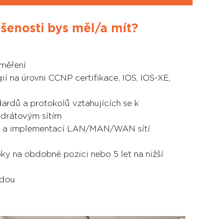
ušenosti bys měl/a mít?
aměření
ií na úrovni CCNP certifikace, IOS, IOS-XE,
dardů a protokolů vztahujících se k
drátovým sítím
em a implementací LAN/MAN/WAN sítí
oky na obdobné pozici nebo 5 let na nižší
odou
2