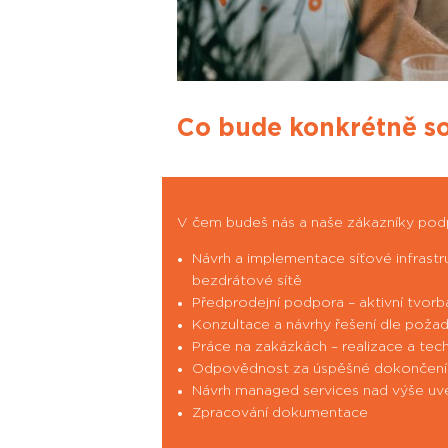
Co bude konkrétně so
V čem budeš nás a naše zákazníky po
Návrh a implementace síťové infrast
bezdrátové sítě
Předprodejní podpora – aktivní tvo
Konzultace a návrhy řešení dle poža
Práce na zakázkách – realizace a te
Odpovědnost za úspěšné dokončení p
Návrh managed services nad výše uv
Zpracování dokumentace