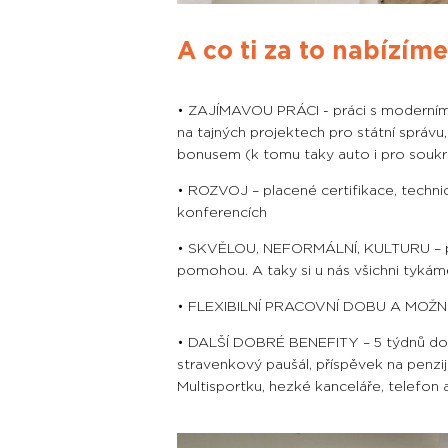
A co ti za to nabízím
• ZAJÍMAVOU PRÁCI - práci s moderními
na tajných projektech pro státní správu,
bonusem (k tomu taky auto i pro souk
• ROZVOJ – placené certifikace, technic
konferencích
• SKVĚLOU, NEFORMÁLNÍ, KULTURU – přát
pomohou. A taky si u nás všichni tykám
• FLEXIBILNÍ PRACOVNÍ DOBU A MOŽ
• DALŠÍ DOBRÉ BENEFITY – 5 týdnů dov
stravenkový paušál, příspěvek na penzijn
Multisportku, hezké kanceláře, telefon