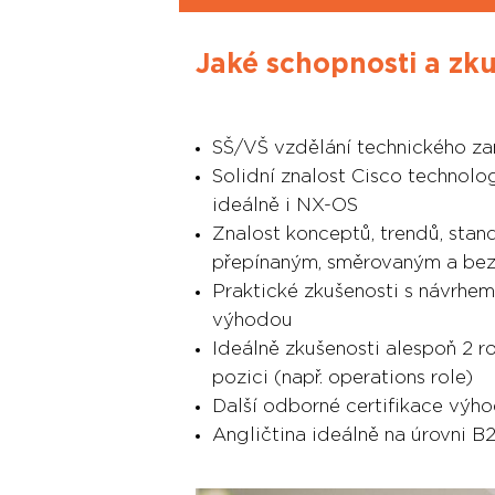
Jaké schopnosti a zk
SŠ/VŠ vzdělání technického z
Solidní znalost Cisco technolog
ideálně i NX-OS
Znalost konceptů, trendů, stan
přepínaným, směrovaným a bez
Praktické zkušenosti s návrh
výhodou
Ideálně zkušenosti alespoň 2 r
pozici (např. operations role)
Další odborné certifikace výh
Angličtina ideálně na úrovni B