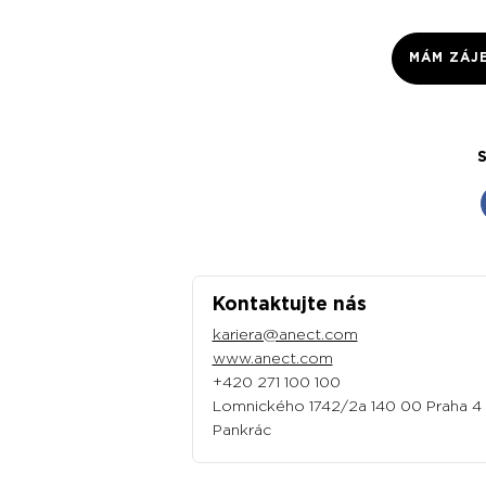
MÁM ZÁJ
S
Kontaktujte nás
kariera@anect.com
www.anect.com
+420 271 100 100
Lomnického 1742/2a 140 00 Praha 4
Pankrác