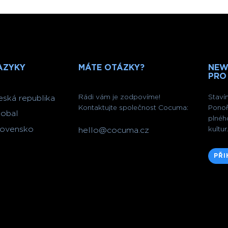
AZYKY
MÁTE OTÁZKY?
NEW
PRO
Rádi vám je zodpovíme!
Staví
eská republika
Kontaktujte společnost Cocuma:
Ponoř
lobal
plnéh
lovensko
kultur.
hello@cocuma.cz
PŘI