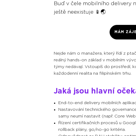
Buď v čele mobilního delivery n
ještě neexistuje 📱🌏
MÁM ZÁJ
Nejde nám o manažera, který řídí z pt
reálný hands-on základ v mobilním vývoj
týmy nedávají. Vstoupíš do prostředí, kd
každodenní realita na filipínském trhu.
Jaká jsou hlavní oče
End-to-end delivery mobilních aplikací
Nastavování technického governance 
samy neumí nastavit (např. Core Web V
Řízení certifikačních procesů u Googl
rollback plány, go/no-go kritéria.