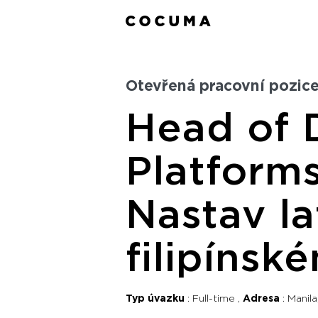
Otevřená pracovní pozice
Head of D
Platforms
Nastav la
filipínsk
Typ úvazku
Full-time
Adresa
Manila,