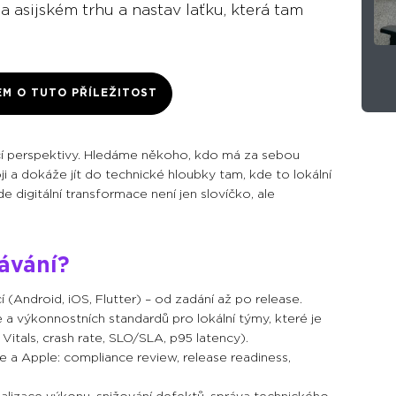
a asijském trhu a nastav laťku, která tam
EM O TUTO PŘÍLEŽITOST
ačí perspektivy. Hledáme někoho, kdo má za sebou
i a dokáže jít do technické hloubky tam, kde to lokální
e digitální transformace není jen slovíčko, ale
kávání?
 (Android, iOS, Flutter) – od zadání až po release.
a výkonnostních standardů pro lokální týmy, které je
itals, crash rate, SLO/SLA, p95 latency).
e a Apple: compliance review, release readiness,