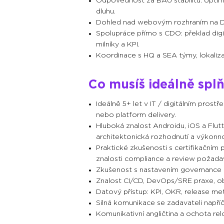
Odpovědnost za BAU stabilitu: optim
dluhu.
Dohled nad webovým rozhraním na DX
Spolupráce přímo s CDO: překlad digit
milníky a KPI.
Koordinace s HQ a SEA týmy, lokalizace
Co musíš ideálně spl
Ideálně 5+ let v IT / digitálním pro
nebo platform delivery.
Hluboká znalost Androidu, iOS a Flut
architektonická rozhodnutí a výkonn
Praktické zkušenosti s certifikační
znalosti compliance a review požada
Zkušenost s nastavením governance - 
Znalost CI/CD, DevOps/SRE praxe, obs
Datový přístup: KPI, OKR, release me
Silná komunikace se zadavateli napříč
Komunikativní angličtina a ochota relo