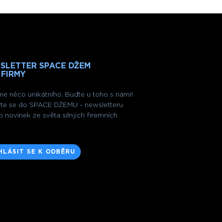
SLETTER SPACE DŽEM
 FIRMY
me něco unikátního. Buďte u toho s námi!
te se do SPACE DŽEMU - newsletteru
o novinek ze světa silných firemních
HLÁSIT SE K ODBĚRU