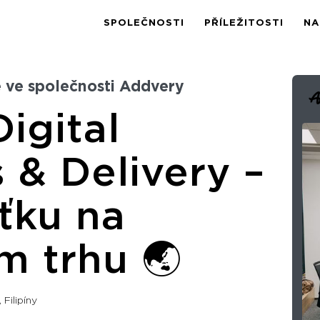
SPOLEČNOSTI
PŘÍLEŽITOSTI
NA
 ve společnosti Addvery
igital
 & Delivery –
ťku na
ém trhu 🌏
 Filipíny