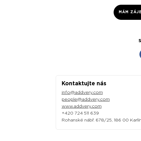
MÁM ZÁJ
S
Kontaktujte nás
info@addvery.com
people@addvery.com
www.addvery.com
+420 724 511 639
Rohanské nábř. 678/25, 186 00 Karlí