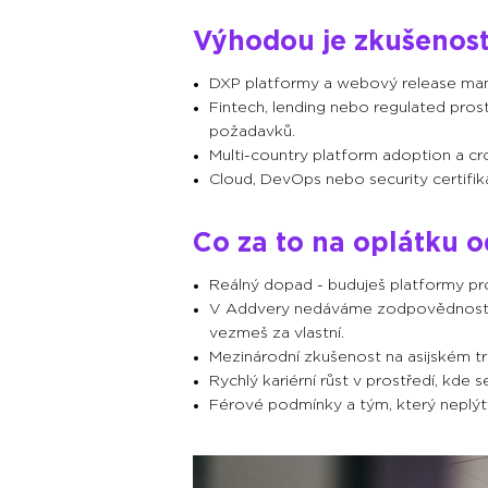
Výhodou je zkušenost 
DXP platformy a webový release ma
Fintech, lending nebo regulated pros
požadavků.
Multi-country platform adoption a cr
Cloud, DevOps nebo security certifik
Co za to na oplátku o
Reálný dopad - buduješ platformy pro 
V Addvery nedáváme zodpovědnost do 
vezmeš za vlastní.
Mezinárodní zkušenost na asijském t
Rychlý kariérní růst v prostředí, kde 
Férové podmínky a tým, který neplý