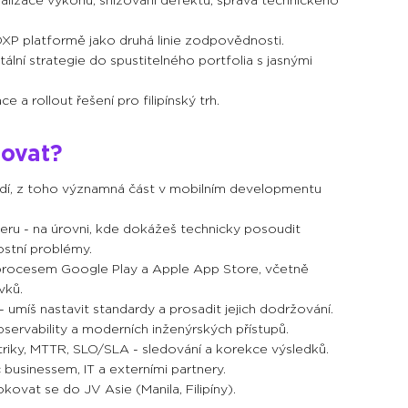
alizace výkonu, snižování defektů, správa technického
P platformě jako druhá linie zodpovědnosti.
ální strategie do spustitelného portfolia s jasnými
 a rollout řešení pro filipínský trh.
ňovat?
středí, z toho významná část v mobilním developmentu
teru - na úrovni, kde dokážeš technicky posoudit
ostní problémy.
m procesem Google Play a Apple App Store, včetně
vků.
umíš nastavit standardy a prosadit jejich dodržování.
ervability a moderních inženýrských přístupů.
triky, MTTR, SLO/SLA - sledování a korekce výsledků.
 businessem, IT a externími partnery.
kovat se do JV Asie (Manila, Filipíny).