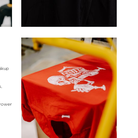
nákup
s,
(Power