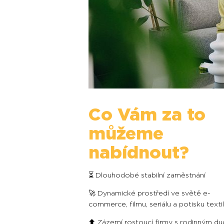
Co Vám za to
můžeme
nabídnout?
⏳ Dlouhodobé stabilní zaměstnání
🚀 Dynamické prostředí ve světě e-
commerce, filmu, seriálu a potisku texti
⬆️ Zázemí rostoucí firmy s rodinným d