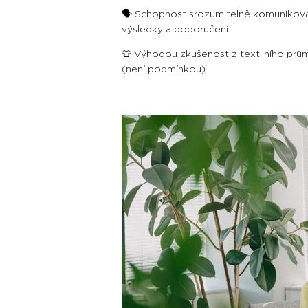
🗣️ Schopnost srozumitelně komunikov
výsledky a doporučení
👕 Výhodou zkušenost z textilního prů
(není podmínkou)