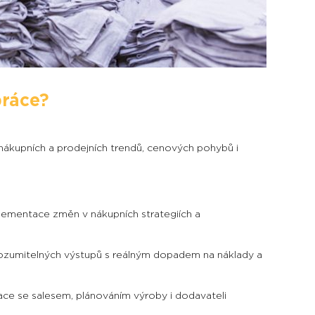
práce?
nákupních a prodejních trendů, cenových pohybů i
lementace změn v nákupních strategiích a
rozumitelných výstupů s reálným dopadem na náklady a
ace se salesem, plánováním výroby i dodavateli