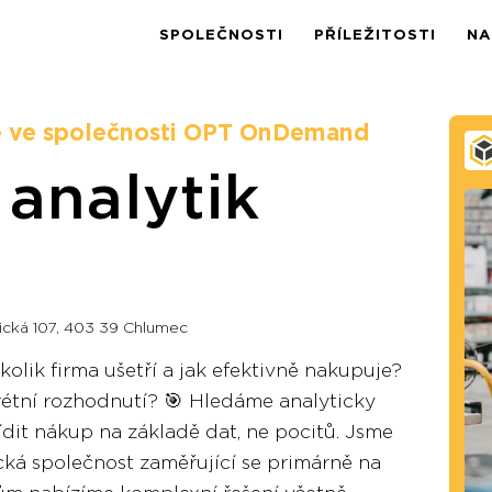
SPOLEČNOSTI
PŘÍLEŽITOSTI
NA
e ve společnosti OPT OnDemand
analytik
ická 107, 403 39 Chlumec
kolik firma ušetří a jak efektivně nakupuje?
étní rozhodnutí? 🎯 Hledáme analyticky
ídit nákup na základě dat, ne pocitů. Jsme
ká společnost zaměřující se primárně na