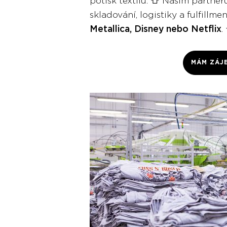
potisk textilu. 👕 Našim partn
skladování, logistiky a fulfill
Metallica, Disney nebo Netflix
.
MÁM ZÁJ