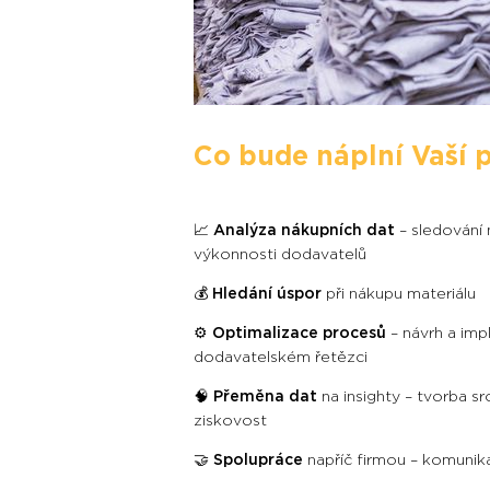
Co bude náplní Vaší 
📈
Analýza nákupních dat
– sledování 
výkonnosti dodavatelů
💰
Hledání úspor
při nákupu materiálu
⚙️
Optimalizace procesů
– návrh a imp
dodavatelském řetězci
🧠
Přeměna dat
na insighty – tvorba s
ziskovost
🤝
Spolupráce
napříč firmou – komunik