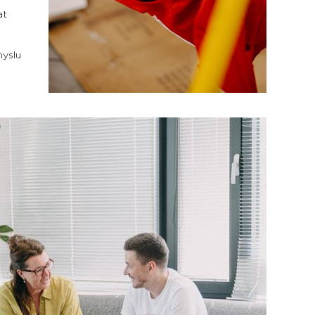
at
myslu