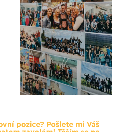
-
ovní pozice? Pošlete mi Váš