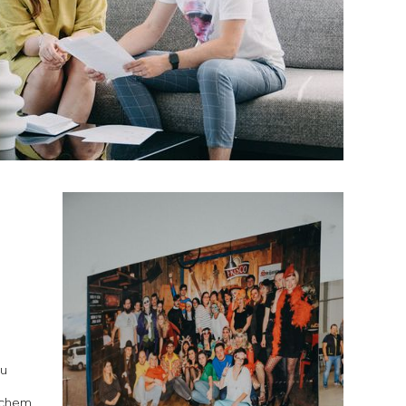
lu
uchem