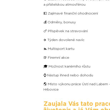
a přátelskou atmosférou
💵 Zajímavé finanční ohodnocení
💰 Odměny, bonusy
🍗 Příspěvek na stravování
✈️ Týden dovolené navíc
🏊 Multisport kartu
🍺 Firemní akce
🎓 Možnost kariérního růstu
⌚️ Nástup ihned nebo dohodu
🌎 Místo výkonu práce Ústí nad Labem 
Hrbovice
Zaujala Vás tato prac