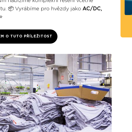
erům nabízíme komplexní řešení včetně
mentu. 📦 Vyrábíme pro hvězdy jako
AC/DC,
 ⭐
EM O TUTO PŘÍLEŽITOST