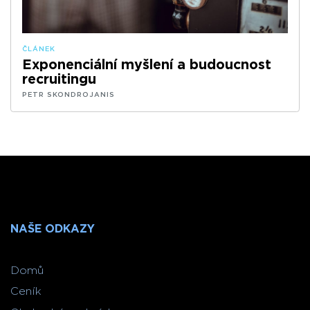
ČLÁNEK
Exponenciální myšlení a budoucnost
recruitingu
PETR SKONDROJANIS
NAŠE ODKAZY
Domů
Ceník