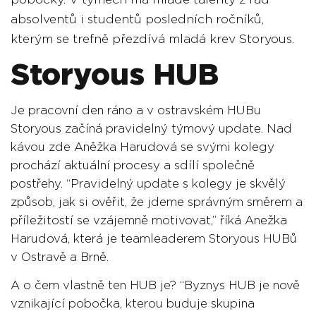
pobočky. V týmech má mladé talenty z řad
absolventů i studentů posledních ročníků,
kterým se trefně přezdívá mladá krev Storyous.
Storyous HUB
Je pracovní den ráno a v ostravském HUBu
Storyous začíná pravidelný týmový update. Nad
kávou zde Aněžka Harudová se svými kolegy
prochází aktuální procesy a sdílí společně
postřehy. “Pravidelný update s kolegy je skvělý
způsob, jak si ověřit, že jdeme správným směrem a
příležitostí se vzájemně motivovat,” říká Anežka
Harudová, která je teamleaderem Storyous HUBů
v Ostravě a Brně.
A o čem vlastně ten HUB je? “Byznys HUB je nově
vznikající pobočka, kterou buduje skupina