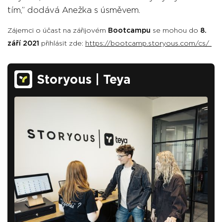
tím,” dodává Anežka s úsměvem.
Zájemci o účast na zářijovém
Bootcampu
se mohou do
8.
září 2021
přihlásit zde:
https://bootcamp.storyous.com/cs/
Storyous | Teya