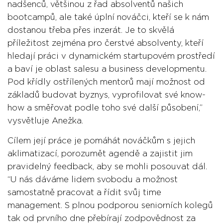
nadšenců, většinou z řad absolventů našich
bootcampů, ale také úplní nováčci, kteří se k nám
dostanou třeba přes inzerát. Je to skvělá
příležitost zejména pro čerstvé absolventy, kteří
hledají práci v dynamickém startupovém prostředí
a baví je oblast salesu a business developmentu.
Pod křídly ostřílených mentorů mají možnost od
základů budovat byznys, vyprofilovat své know-
how a směřovat podle toho své další působení,”
vysvětluje Anežka.
Cílem její práce je pomáhát nováčkům s jejich
aklimatizací, porozumět agendě a zajistit jim
pravidelný feedback, aby se mohli posouvat dál.
“U nás dáváme lidem svobodu a možnost
samostatně pracovat a řídit svůj time
management. S plnou podporou seniorních kolegů
tak od prvního dne přebírají zodpovědnost za