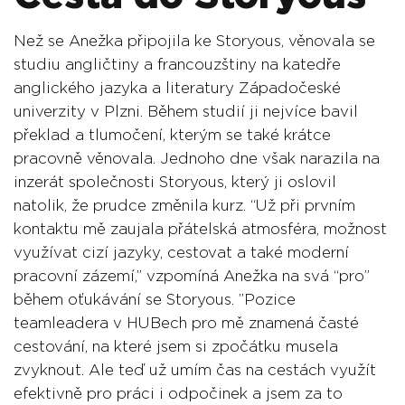
Než se Anežka připojila ke Storyous, věnovala se
studiu angličtiny a francouzštiny na katedře
anglického jazyka a literatury Západočeské
univerzity v Plzni. Během studií ji nejvíce bavil
překlad a tlumočení, kterým se také krátce
pracovně věnovala. Jednoho dne však narazila na
inzerát společnosti Storyous, který ji oslovil
natolik, že prudce změnila kurz. “Už při prvním
kontaktu mě zaujala přátelská atmosféra, možnost
využívat cizí jazyky, cestovat a také moderní
pracovní zázemí,” vzpomíná Anežka na svá “pro”
během oťukávání se Storyous. ”Pozice
teamleadera v HUBech pro mě znamená časté
cestování, na které jsem si zpočátku musela
zvyknout. Ale teď už umím čas na cestách využít
efektivně pro práci i odpočinek a jsem za to