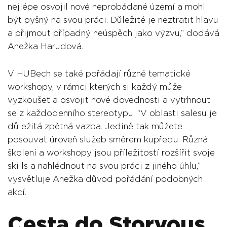
nejlépe osvojil nové neprobádané území a mohl
být pyšný na svou práci. Důležité je neztratit hlavu
a přijmout případný neúspěch jako výzvu,” dodává
Anežka Harudová.
V HUBech se také pořádají různé tematické
workshopy, v rámci kterých si každý může
vyzkoušet a osvojit nové dovednosti a vytrhnout
se z každodenního stereotypu. “V oblasti salesu je
důležitá zpětná vazba. Jedině tak můžete
posouvat úroveň služeb směrem kupředu. Různá
školení a workshopy jsou příležitostí rozšířit svoje
skills a nahlédnout na svou práci z jiného úhlu,”
vysvětluje Anežka důvod pořádání podobných
akcí.
Cesta do Storyous