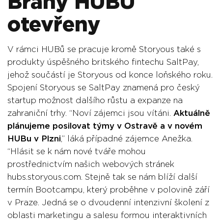
Brány HUBU
otevřeny
V rámci HUBů se pracuje kromě Storyous také s
produkty úspěšného britského fintechu SaltPay,
jehož součástí je Storyous od konce loňského roku.
Spojení Storyous se SaltPay znamená pro český
startup možnost dalšího růstu a expanze na
zahraniční trhy. “Noví zájemci jsou vítáni.
Aktuálně
plánujeme posilovat týmy v Ostravě a v novém
HUBu v Plzni
,” láká případné zájemce Anežka.
“Hlásit se k nám nové tváře mohou
prostřednictvím našich webových stránek
hubs.storyous.com. Stejně tak se nám blíží další
termín Bootcampu, který proběhne v polovině září
v Praze. Jedná se o dvoudenní intenzivní školení z
oblasti marketingu a salesu formou interaktivních