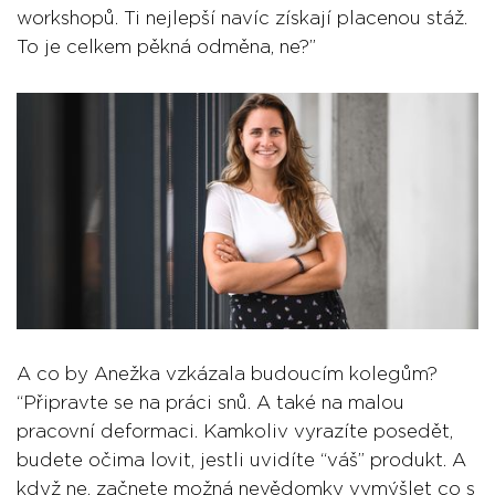
workshopů. Ti nejlepší navíc získají placenou stáž.
To je celkem pěkná odměna, ne?”
A co by Anežka vzkázala budoucím kolegům?
“Připravte se na práci snů. A také na malou
pracovní deformaci. Kamkoliv vyrazíte posedět,
budete očima lovit, jestli uvidíte “váš” produkt. A
když ne, začnete možná nevědomky vymýšlet co s