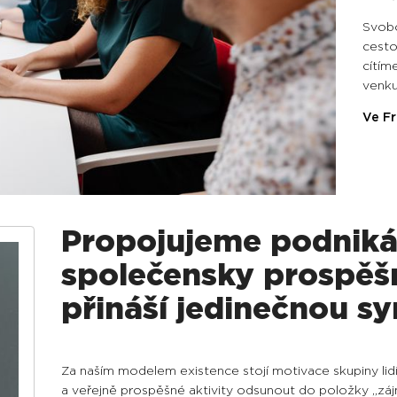
Svobo
cesto
cítím
venk
Ve Fr
Propojujeme podniká
společensky prospěšn
přináší jedinečnou sy
Za naším modelem existence stojí motivace skupiny lidí,
a veřejně prospěšné aktivity odsunout do položky „zá