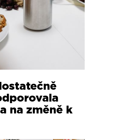
 dostatečně
podporovala
ela na změně k