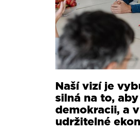
Naší vizí je vy
silná na to, a
demokracii, a v
udržitelné eko