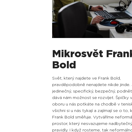
Mikrosvět Fran
Bold
Svět, který najdete ve Frank Bold,
pravděpodobně nenajdete nikde jinde.
jedinečný, specifický, bezpečný, podně
dává nám možnost se rozvíjet. Špičky 
oboru u nás potkáte na chodbě v tenis
všichni si u nás tykají a zajímají se o to,
Frank Bold směřuje. Vytváříme neformá
prostor, který nesvazujeme nadbytečn
pravidly. I když rosteme, tak neformálno