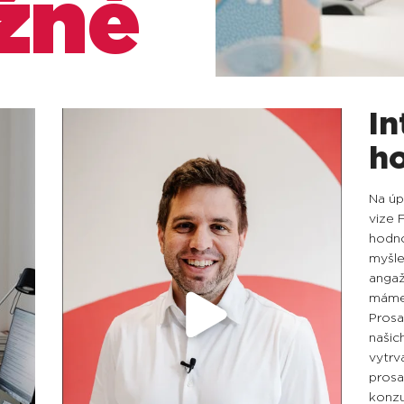
žně
In
h
Na úp
vize 
hodno
myšle
angaž
máme 
Prosa
našic
vytrv
prosa
konzu