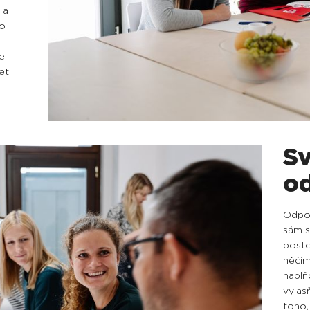
 a
ro
e.
et
S
o
Odpov
sám s
posto
něčím
naplň
vyjas
toho,