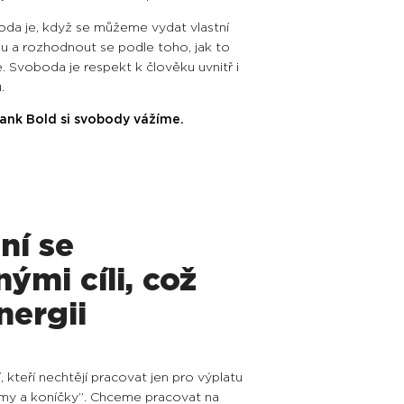
da je, když se můžeme vydat vlastní
u a rozhodnout se podle toho, jak to
e. Svoboda je respekt k člověku uvnitř i
u.
ank Bold si svobody vážíme.
ní se
ými cíli, což
nergii
 kteří nechtějí pracovat jen pro výplatu
jmy a koníčky”. Chceme pracovat na