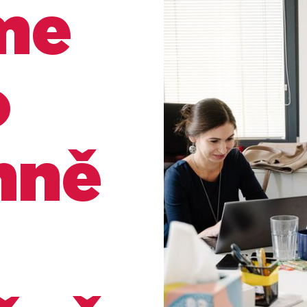
me
o
mně