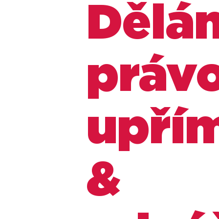
Dělá
práv
upří
&