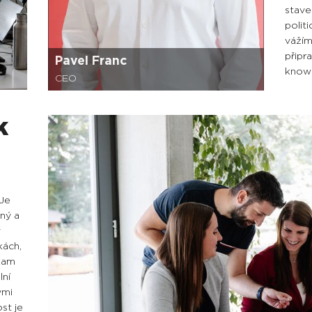
stave
polit
vážím
připr
Pavel Franc
know
CEO
k
 Je
tný a
v
kách,
 kam
lní
ými
st je