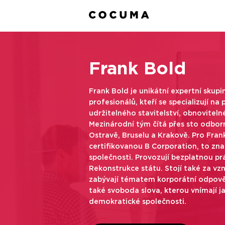
Frank Bold
NABÍDKA PŘÍLEŽIT
Frank Bold
Frank Bold je unikátní expertní skupi
profesionálů, kteří se specializují na
udržitelného stavitelství, obnovitelné 
Mezinárodní tým čítá přes sto odbor
Ostravě, Bruselu a Krakově. Pro Fran
certifikovanou B Corporation, to zna
společnosti. Provozují bezplatnou prá
Rekonstrukce státu. Stojí také za vz
zabývají tématem korporátní odpově
také svoboda slova, kterou vnímají 
demokratické společnosti.