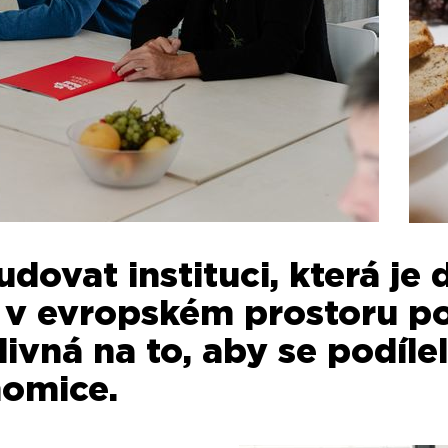
budovat instituci, která je
by v evropském prostoru 
livná na to, aby se podíl
nomice.