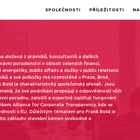
SPOLEČNOSTI
PŘÍLEŽITOSTI
NA
OSTÍ
na složená z právníků, konzultantů a dalších
 právní poradenství v oblasti zelených financí,
energetiky, public affairs a služby v public relations.
níků a své pobočky má rozmístěné v Praze, Brně,
k Bold je charakteristický společenský přesah. Jsou
mená, že své podnikání propojují s odpovědností vůči
vní poradnu, založili a expertně zajišťují fungování
nikem Alliance for Corporate Transparency, kde se
dnosti v EU. Důležitým tématem pro Frank Bold je
jako základní stavební kámen svobodné a