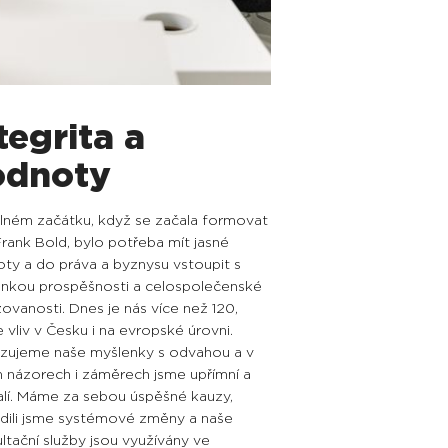
tegrita a
odnoty
lném začátku, když se začala formovat
Frank Bold, bylo potřeba mít jasné
ty a do práva a byznysu vstoupit s
nkou prospěšnosti a celospolečenské
ovanosti. Dnes je nás více než 120,
vliv v Česku i na evropské úrovni.
zujeme naše myšlenky s odvahou a v
h názorech i záměrech jsme upřímní a
alí. Máme za sebou úspěšné kauzy,
dili jsme systémové změny a naše
ltační služby jsou využívány ve