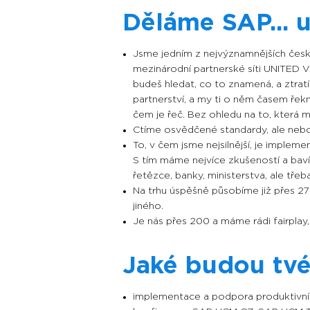
Děláme SAP... u
J
sme jedním z nejvýznamnějších česk
mezinárodní partnerské síti UNITED VA
budeš hledat, co to znamená, a ztratí
partnerství, a my ti o něm časem řekne
čem je řeč. Bez ohledu na to, která mo
Ctíme osvědčené standardy, ale nebo
To, v čem jsme nejsilnější, je imple
S tím máme nejvíce zkušeností a baví
řetězce, banky, ministerstva, ale třeba
Na trhu úspěšně působíme již přes 27
jiného.
Je nás přes 200 a máme rádi fairplay,
Jaké budou tv
implementace a podpora produktiv