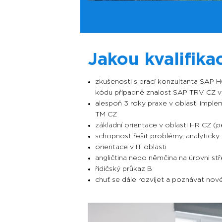
Jakou kvalifika
zkušenosti s prací konzultanta SAP
kódu případně znalost SAP TRV CZ 
alespoň 3 roky praxe v oblasti imp
TM CZ
základní orientace v oblasti HR CZ (p
schopnost řešit problémy, analytick
orientace v IT oblasti
angličtina nebo němčina na úrovni stř
řidičský průkaz B
chuť se dále rozvíjet a poznávat no