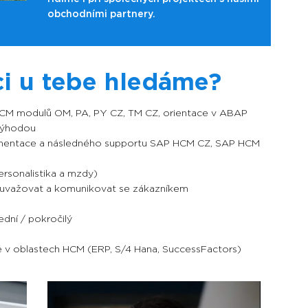
obchodními partnery.
ci u tebe hledáme?
 HCM modulů OM, PA, PY CZ, TM CZ, orientace v ABAP
výhodou
lementace a následného supportu SAP HCM CZ,
SAP HCM
ersonalistika a mzdy)
y uvažovat a komunikovat se zákazníkem
ední / pokročilý
vé v oblastech HCM (ERP, S/4 Hana, SuccessFactors)