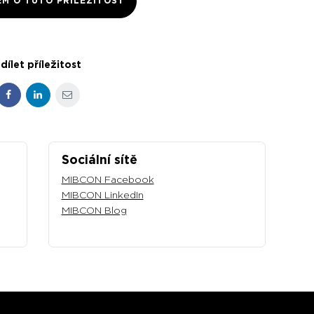
EM O TUTO PŘÍLEŽITOST
dílet příležitost
Facebook
LinkedIn
E-mail
Sociální sítě
MIBCON Facebook
MIBCON LinkedIn
MIBCON Blog