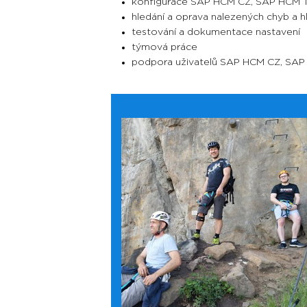
konfigurace SAP HCM CZ, SAP HCM TM
hledání a oprava nalezených chyb a h
testování a dokumentace nastavení
týmová práce
podpora uživatelů SAP HCM CZ, SA