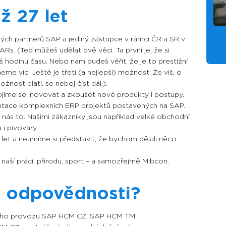
ž 27 let
ých partnerů SAP a jediný zástupce v rámci ČR a SR v
Rs. (Teď můžeš udělat dvě věci. Ta první je, že si
š hodinu času. Nebo nám budeš věřit, že je to prestižní
me víc. Ještě je třetí (a nejlepší) možnost: Že víš, o
žnost platí, se neboj číst dál.).
jíme se inovovat a zkoušet nové produkty i postupy.
mentace komplexních ERP projektů postavených na SAP.
 nás to. Našimi zákazníky jsou například velké obchodní
 i pivovary.
 let a neumíme si představit, že bychom dělali něco
 naší práci, přírodu, sport – a samozřejmě Mibcon.
é odpovědnosti?
ního provozu SAP HCM CZ,
SAP HCM TM