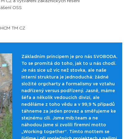
 CZ a vytváření zákaznických řešení
lášení OSS
P HCM TM CZ
Základním principem je pro nás SVOBODA.
To se promítá do toho, jak to u nás chodí.
Je nás sice už víc než stovka, ale naše
interní struktura je jednoduchá: žádné
složité orgcharty a formalismy ve vztahu
nadřízený versus podřízený. Jasně, máme
šéfa a několik vedoucích divizí, ale
neděláme z toho vědu a v 99,9 % případů
táhneme za jeden provaz a směřujeme ke
stejnému cíli. Jsme mib:team a ne
náhodou jsme si zvolili firemní motto
„Working together“. Tímto mottem se
řídíme i při společných projektech s našimi