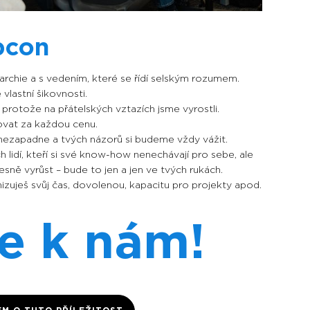
bcon
rchie a s vedením, které se řídí selským rozumem.
vlastní šikovnosti.
, protože na přátelských vztazích jsme vyrostli.
ovat za každou cenu.
s nezapadne a tvých názorů si budeme vždy vážit.
lidí, kteří si své know-how nenechávají pro sebe, ale
esně vyrůst – bude to jen a jen ve tvých rukách.
nizuješ svůj čas, dovolenou, kapacitu pro projekty apod.
se k nám!