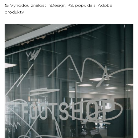
👟 Výhodou znalost InDesign, PS, popř. další Adobe
produkty.