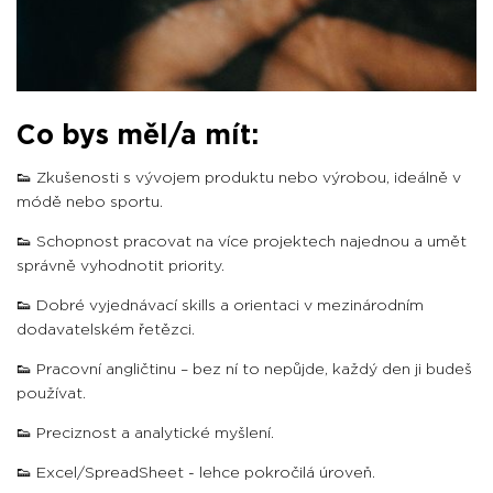
Co bys měl/a mít:
👟 Zkušenosti s vývojem produktu nebo výrobou, ideálně v
módě nebo sportu.
👟 Schopnost pracovat na více projektech najednou a umět
správně vyhodnotit priority.
👟 Dobré vyjednávací skills a orientaci v mezinárodním
dodavatelském řetězci.
👟 Pracovní angličtinu – bez ní to nepůjde, každý den ji budeš
používat.
👟 Preciznost a analytické myšlení.
👟 Excel/SpreadSheet - lehce pokročilá úroveň.