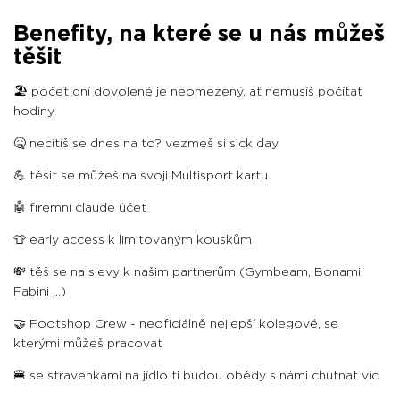
Benefity, na které se u nás můžeš
těšit
🏖️ počet dní dovolené je neomezený, ať nemusíš počítat
hodiny
🤒 necítíš se dnes na to? vezmeš si sick day
💪 těšit se můžeš na svoji Multisport kartu
🤖 firemní claude účet
👕 early access k limitovaným kouskům
💸 těš se na slevy k našim partnerům (Gymbeam, Bonami,
Fabini …)
🤝 Footshop Crew - neoficiálně nejlepší kolegové, se
kterými můžeš pracovat
🍔 se stravenkami na jídlo ti budou obědy s námi chutnat víc