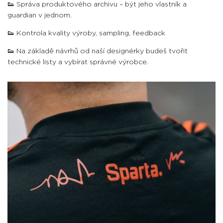
👟 Správa produktového archivu – být jeho vlastník a
guardian v jednom.
👟 Kontrola kvality výroby, sampling, feedback
👟 Na základě návrhů od naší designérky budeš tvořit
technické listy a vybírat správné výrobce.