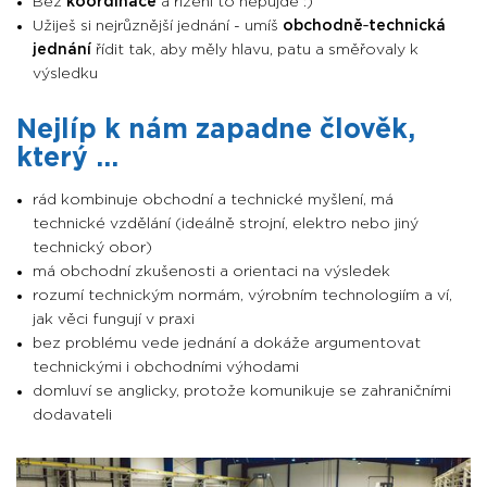
Bez
koordinace
a řízení to nepůjde :)
Užiješ si nejrůznější jednání - umíš
obchodně‑technická
jednání
řídit tak, aby měly hlavu, patu a směřovaly k
výsledku
Nejlíp k nám zapadne člověk,
který ...
rád kombinuje obchodní a technické myšlení, má
technické vzdělání (ideálně strojní, elektro nebo jiný
technický obor)
má obchodní zkušenosti a orientaci na výsledek
rozumí technickým normám, výrobním technologiím a ví,
jak věci fungují v praxi
bez problému vede jednání a dokáže argumentovat
technickými i obchodními výhodami
domluví se anglicky, protože komunikuje se zahraničními
dodavateli