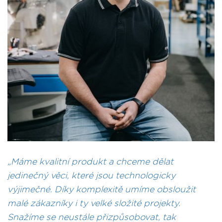
Máme kvalitní produkt a chceme dělat
jedinečný věci, které jsou technologicky
výjimečné. Díky komplexitě umíme obsloužit
malé zákazníky i ty velké složité projekty.
Snažíme se neustále přizpůsobovat, tak