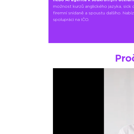
možnost kurzů anglického jazyka, sick 
firemní snídaně a spoustu dalšího. Nabí
spolupráci na IČO.
Pro