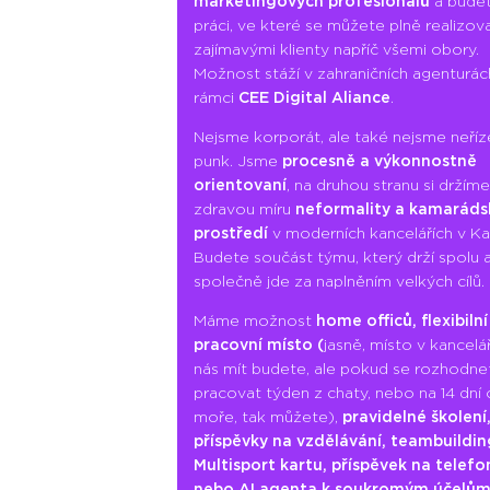
marketingových profesionálů
a budet
práci, ve které se můžete plně realizov
zajímavými klienty napříč všemi obory.
Možnost stáží v zahraničních agenturác
rámci
CEE Digital Aliance
.
Nejsme korporát, ale také nejsme neří
punk. Jsme
procesně a výkonnostně
orientovaní
, na druhou stranu si držíme
zdravou míru
neformality a kamaráds
prostředí
v moderních kancelářích v Kar
Budete součást týmu, který drží spolu 
společně jde za naplněním velkých cílů.
Máme možnost
home officů, flexibilní
pracovní místo (
jasně, místo v kancelář
nás mít budete, ale pokud se rozhodne
pracovat týden z chaty, nebo na 14 dní
moře, tak můžete),
pravidelné školení
příspěvky na vzdělávání, teambuildin
Multisport kartu, příspěvek na telefo
nebo AI agenta k soukromým účelů