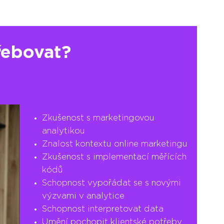
řebovat?
Zkušenost s marketingovou
analytikou
Znalost kontextu online marketingu
Zkušenost s implementací měřících
kódů
Schopnost vypořádat se s novými
výzvami v analytice
Schopnost interpretovat data
Umění pochopit klientské potřeby