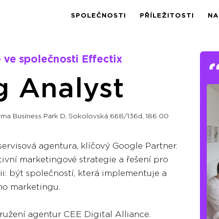
SPOLEČNOSTI
PŘÍLEŽITOSTI
NA
 ve společnosti Effectix
g Analyst
ama Business Park D, Sokolovská 668/136d, 186 00
lservisová agentura, klíčový Google Partner.
tivní marketingové strategie a řešení pro
ii: být společností, která implementuje a
ndy digitálního marketingu.
užení agentur CEE Digital Alliance.