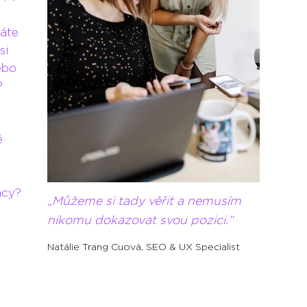
náte
si
ebo
?
é
acy?
Můžeme si tady věřit a nemusím
ě
nikomu dokazovat svou pozici.
Natálie Trang Cuová
,
SEO & UX Specialist