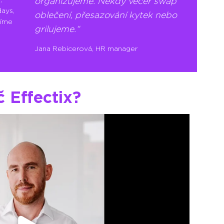
organizujeme. Někdy večer swap
days,
oblečení, přesazování kytek nebo
zíme
grilujeme.
Jana Rebicerová
,
HR manager
č Effectix?