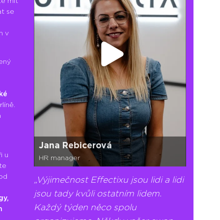
e mít
at se
h v
zený
ké
líně.
a
Jana Rebicerová
i u
HR manager
te
 od
Výjimečnost Effectixu jsou lidi a lidi
,
jsou tady kvůli ostatním lidem.
gy,
Každý týden něco spolu
n
m
,