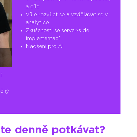
a cíle
Vůle rozvíjet se a vzdělávat se v
analytice
Zkušenosti se server-side
implementací
Nadšení pro AI
í
ečný
ete denně potkávat?