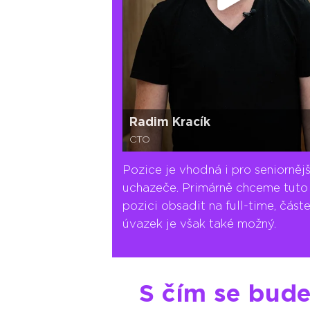
Radim Kracík
CTO
Pozice je vhodná i pro seniornějš
uchazeče. Primárně chceme tuto
pozici obsadit na full-time, část
úvazek je však také možný.
S čím se bud