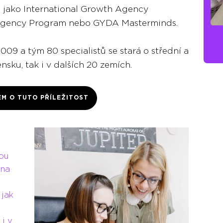
jako International Growth Agency
 Agency Program nebo GYDA Masterminds.
 a tým 80 specialistů se stará o střední a
ensku, tak i v dalších 20 zemích.
EM O TUTO PŘÍLEŽITOST
vou
 na
 jak
 i v