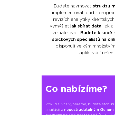
Budete navrhovat
struktru m
implementovat, buď s progra
revizích analytiky klientskýc
vymýšlet
jak sbírat data
, jak 
vizualizovat.
Budete k sobě m
špičkových specialistů na onl
disponují velkým množstvím
aplikování řešení
Co nabízíme?
Pokud si vás vybereme, budete stabilní
součástí a
nepostradatelným členem