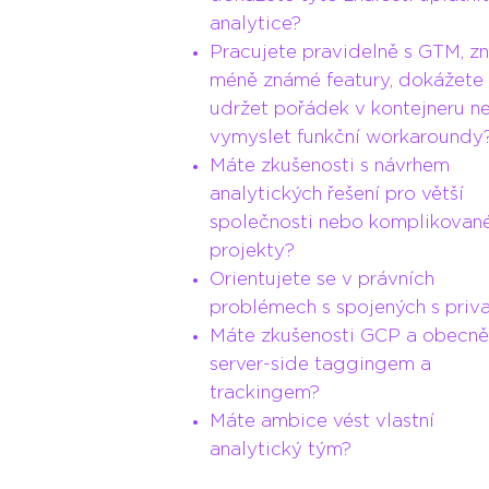
analytice?
Pracujete pravidelně s GTM, z
méně známé featury, dokážete 
udržet pořádek v kontejneru n
vymyslet funkční workaroundy
Máte zkušenosti s návrhem
analytických řešení pro větší
společnosti nebo komplikovan
projekty?
Orientujete se v právních
problémech s spojených s priv
Máte zkušenosti GCP a obecn
server-side taggingem a
trackingem?
Máte ambice vést vlastní
analytický tým?