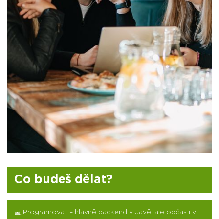
Co budeš dělat?
💻 Programovat – hlavně backend v Javě, ale občas i v