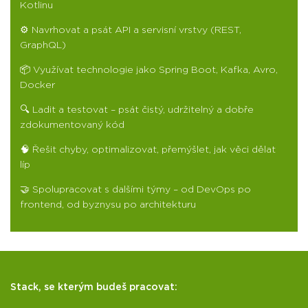
Kotlinu
⚙️ Navrhovat a psát API a servisní vrstvy (REST,
GraphQL)
📦 Využívat technologie jako Spring Boot, Kafka, Avro,
Docker
🔍 Ladit a testovat – psát čistý, udržitelný a dobře
zdokumentovaný kód
🧠 Řešit chyby, optimalizovat, přemýšlet, jak věci dělat
líp
🤝 Spolupracovat s dalšími týmy – od DevOps po
frontend, od byznysu po architekturu
Stack, se kterým budeš pracovat: