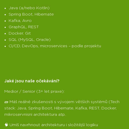
Java (a/nebo Kotlin)
Spring Boot, Hibernate
Kafka, Avro
GraphQL, REST
Docker, Git
SQL (MySQL, Oracle)
CI/CD, DevOps, microservices – podle projektu
Jaké jsou naše očekávání?
Medior / Senior (3+ let praxe):
🧱 Máš reálné zkušenosti s vývojem větších systémů (Tech
stack: Java, Spring Boot, Hibernate, Kafka, REST, Docker,
mikroservnisni architektura atp.
🧠 Umíš navrhnout architekturu i složitější logiku