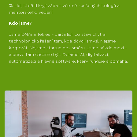
🤝 Lidi, kteří ti kryjí záda – včetně zkušených kolegů a
mentorského vedení
Kdo jsme?
Jsme DNAi a Tekies – parta lidí, co staví chytrá
technologická řešení tam, kde dávají smysl. Nejsme
korporát. Nejsme startup bez směru. Jsme někde mezi –
a právě tam chceme být. Děláme AI, digitalizaci,
automatizaci a hlavně software, který funguje a pomáhá.