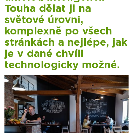
Touha dělat ji na
světové úrovni,
komplexně po všech
stránkách a nejlépe, jak
je v dané chvíli
technologicky možné.