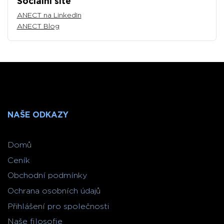
Sociální sítě
ANECT na LinkedIn
ANECT Blog
NAŠE ODKAZY
Domů
Ceník
Obchodní podmínky
Ochrana osobních údajů
Přihlášení pro společnosti
Naše filosofie