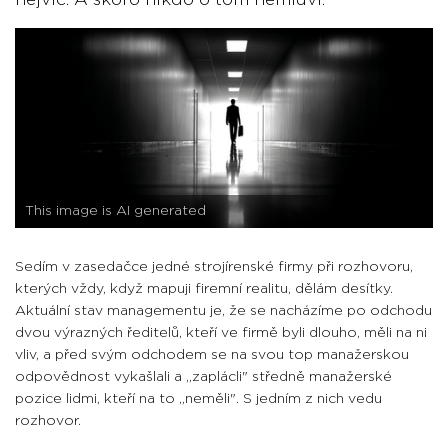
nejvíc. A skoro nikdo o tom nemluví.
This image is AI generated
Sedím v zasedačce jedné strojírenské firmy při rozhovoru,
kterých vždy, když mapuji firemní realitu, dělám desítky.
Aktuální stav managementu je, že se nacházíme po odchodu
dvou výrazných ředitelů, kteří ve firmě byli dlouho, měli na ni
vliv, a před svým odchodem se na svou top manažerskou
odpovědnost vykašlali a „zaplácli" středně manažerské
pozice lidmi, kteří na to „neměli". S jedním z nich vedu
rozhovor.