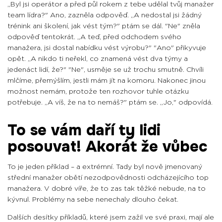
„Byl jsi operátor a před půl rokem z tebe udělal tvůj manažer
team lídra?" Ano, zazněla odpověď. „A nedostal jsi žádný
trénink ani školení, jak vést tým?" ptám se dál. "Ne" zněla
odpověď tentokrát. „A teď, před odchodem svého
manažera, jsi dostal nabídku vést výrobu?" "Ano" přikyvuje
opět. „A nikdo ti neřekl, co znamená vést dva týmy a
jedenáct lidí, že?" "Ne", usměje se už trochu smutně.
Chvíli
mlčíme, přemýšlím, jestli mám jít na komoru. Nakonec jinou
možnost nemám, protože ten rozhovor tuhle otázku
potřebuje. „A víš, že na to nemáš?" ptám se. „Jo," odpovídá.
To se vám daří ty lidi
posouvat! Akorát že vůbec
To je jeden příklad – a extrémní. Tady byl nově jmenovaný
střední manažer obětí nezodpovědnosti odcházejícího top
manažera. V dobré víře, že to zas tak těžké nebude, na to
kývnul. Problémy na sebe nenechaly dlouho čekat.
Dalších desítky příkladů, které jsem zažil ve své praxi, mají ale