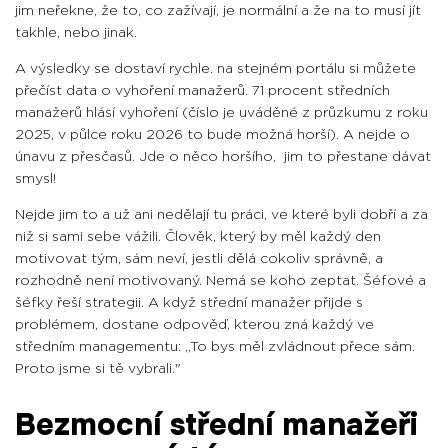
jim neřekne, že to, co zažívají, je normální a že na to musí jít
takhle, nebo jinak.
A výsledky se dostaví rychle. na stejném portálu si můžete
přečíst data o vyhoření manažerů. 71 procent středních
manažerů hlásí vyhoření (číslo je uváděné z průzkumu z roku
2025, v půlce roku 2026 to bude možná horší). A nejde o
únavu z přesčasů. Jde o něco horšího, jim to přestane dávat
smysl!
Nejde jim to a už ani nedělají tu práci, ve které byli dobří a za
niž si sami sebe vážili. Člověk, který by měl každý den
motivovat tým, sám neví, jestli dělá cokoliv správně, a
rozhodně není motivovaný. Nemá se koho zeptat. Šéfové a
šéfky řeší strategii. A když střední manažer přijde s
problémem, dostane odpověď, kterou zná každý ve
středním managementu: „To bys měl zvládnout přece sám.
Proto jsme si tě vybrali."
Bezmocní střední manažeři