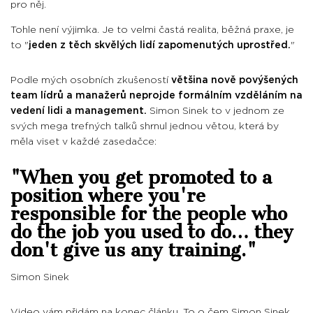
pro něj.
Tohle není výjimka. Je to velmi častá realita, běžná praxe, je
to "
jeden z těch skvělých lidí zapomenutých uprostřed.
"
Podle mých osobních zkušeností
většina nově povýšených
team lídrů a manažerů neprojde formálním vzděláním na
vedení lidi a management.
Simon Sinek to v jednom ze
svých mega trefných talků shrnul jednou větou, která by
měla viset v každé zasedačce:
"When you get promoted to a
position where you're
responsible for the people who
do the job you used to do… they
don't give us any training."
Simon Sinek
Video vám přidám na konec článku. To o čem Simon Sinek