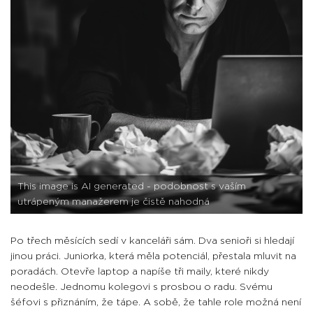
This image is AI generated - podobnost s vaším
utrápeným manažerem je čistě nahodná
Po třech měsících sedí v kanceláři sám. Dva senioři si hledají
jinou práci. Juniorka, která měla potenciál, přestala mluvit na
poradách. Otevře laptop a napíše tři maily, které nikdy
neodešle. Jednomu kolegovi s prosbou o radu. Svému
šéfovi s přiznáním, že tápe. A sobě, že tahle role možná není