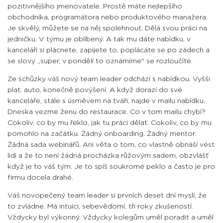
pozitivnějšího jmenovatele. Prostě máte nejlepšího
obchodníka, programátora nebo produktového manažera.
Je skvělý, můžete se na něj spolehnout. Dělá svou práci na
jedničku. V týmu je oblíbený. A tak mu dáte nabídku, v
kanceláři si plácnete, zapijete to, poplácáte se po zádech a
se slovy „super, v pondělí to oznámíme" se rozloučíte.
Ze schůzky váš nový team leader odchází s nabídkou. Vyšší
plat, auto, konečně povýšení. A když dorazí do své
kanceláře, stále s úsměvem na tváři, najde v mailu nabídku.
Dneska vezme ženu do restaurace. Co v tom mailu chybí?
Cokoliv, co by mu řeklo, jak tu práci dělat. Cokoliv, co by mu
pomohlo na začátku. Žádný onboarding. Žádný mentor.
Žádná sada webinářů. Ani věta o tom, co vlastně obnáší vést
lidi a že to není žádná procházka růžovým sadem, obzvlášť
když je to váš tým. Je to spíš soukromé peklo a často je pro
firmu docela drahé.
Váš novopečený team leader si prvních deset dní myslí, že
to zvládne. Má intuici, sebevědomí, tři roky zkušeností.
Vždycky byl výkonný. Vždycky kolegům uměl poradit a uměl