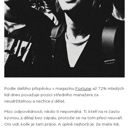
Podle dalšího příspěvku v magazínu
Fortune
až 72% mladých
lidí dnes považuje pozici středního manažera za
neudržitelnou a nechce jí dělat.
Moc odpovědnosti, nikdo ti nepomáhá. Ti, kteří na ni často
kývnou, ji dělají bez zápalu, protože se na tom přeci neuvaří.
Oni vidí, kolik je tam práce. A úplně nejhorší je, že máte lidi,