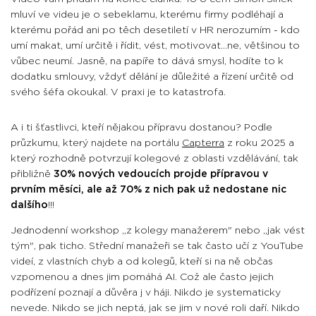
mluví ve videu je o sebeklamu, kterému firmy podléhají a
kterému pořád ani po těch desetiletí v HR nerozumím - kdo
umí makat, umí určitě i řídit, vést, motivovat...ne, většinou to
vůbec neumí.
Jasně, na papíře to dává smysl, hodíte to k
dodatku smlouvy, vždyť dělání je důležité a ř
ízení určitě od
svého šéfa okoukal. V praxi je to katastrofa.
A i ti šťastlivci, kteří nějakou přípravu dostanou? Podle
průzkumu, který najdete na portálu
Capterra
z roku 2025 a
který rozhodně potvrzují kolegové z oblasti vzdělávání, tak
přibližně
30% nových vedoucích projde přípravou v
prvním měsíci, ale až 70% z nich pak už nedostane nic
dalšího
!!!
Jednodenní workshop „z kolegy manažerem" nebo „jak vést
tým", pak ticho. Střední manažeři se tak často učí z YouTube
videí, z vlastních chyb a od kolegů, kteří si na ně občas
vzpomenou a dnes jim pomáhá AI. Což ale často jejich
podřízení poznají a důvěra j v háji. Nikdo je systematicky
nevede. Nikdo se jich neptá, jak se jim v nové roli daří. Nikdo