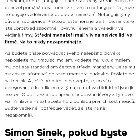
jít někam, kde to „funguje", a nedostatečný střední manažer
bohužel pomáhá dost tomu, že „tam to nefunguje". Nejenže
nefunguje vzdělávání a podpora manažerů. Nefungují týmy,
důvěra, spolupráce. Protože ještě horší je, že ti lidé, na které
jste uprostřed zapomněli, ovlivňují energii a výsledky ve
většině firmy.
Střední manažeři mají vliv na nejvíce lidí ve
firmě. Na to nikdy nezapomínejte.
Až budete příště povyšovat svého nejlepšího člověka,
neposílejte mu gratulaci mailem. Podejte mu ruku a mailem
mu pošlete standard pro čerstvé střední manažery. Dejte mu
maximum informací, dejte mu mentora, buddyho. Pošlete ho
na trénink. A ještě předtím se ho zeptejte, co ví o
delegování, o konfliktech v týmu, o motivaci lidí, kteří jsou jiní
než on. O posilování spolupráce, budování důvěry a týmové
vizi. A hlavně – neztrácejte ho z dohledu prvních šest měsíců.
Buďte vedle něj, potřebuje vědět, že jste na něj
nezapomněli.
Simon Sinek, pokud byste