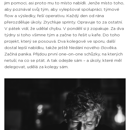
jim pomoci, asi proto mu to místo nabídli. Jenže místo toho,
aby poznával svůj tým, aby vylepšoval spolupráci, týmové
flow a výsledky, řeší operativu. Každý den od rána
přerozděluje úkoly. Zrychluje sprinty. Opravuje to za ostatní.
V pátek vidí, že udělal chybu. V pondělí si ji zopakuje. Za dva
týdny si toho všimne tým a začne to řešit u kafe. Do toho
projekt, který se posouvá. Dva kolegové ve sporu, další
dostal lepší nabídku, takže ještě hledání nového člověka.
Začíná panika. Přijdou první one-on-one schůzky, na kterých
netuší, na co se ptát. A tak odejde sám – a úkoly, které měl
delegovat, udělá za kolegy sám.