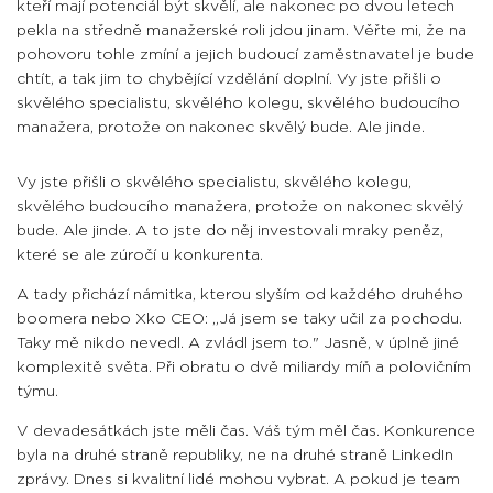
kteří mají potenciál být skvělí, ale nakonec po dvou letech
pekla na středně manažerské roli jdou jinam. Věřte mi, že na
pohovoru tohle zmíní a jejich budoucí zaměstnavatel je bude
chtít, a tak jim to chybějící vzdělání doplní. Vy jste přišli o
skvělého specialistu, skvělého kolegu, skvělého budoucího
manažera, protože on nakonec skvělý bude. Ale jinde.
Vy jste přišli o skvělého specialistu, skvělého kolegu,
skvělého budoucího manažera, protože on nakonec skvělý
bude. Ale jinde. A to jste do něj investovali mraky peněz,
které se ale zúročí u konkurenta.
A tady přichází námitka, kterou slyším od každého druhého
boomera nebo Xko CEO: „Já jsem se taky učil za pochodu.
Taky mě nikdo nevedl. A zvládl jsem to." Jasně, v úplně jiné
komplexitě světa. Při obratu o dvě miliardy míň a polovičním
týmu.
V devadesátkách jste měli čas. Váš tým měl čas. Konkurence
byla na druhé straně republiky, ne na druhé straně LinkedIn
zprávy. Dnes si kvalitní lidé mohou vybrat. A pokud je team