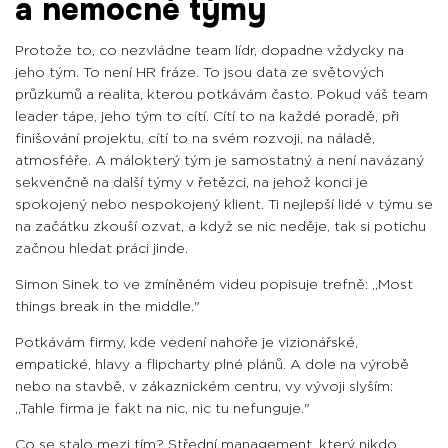
a nemocné týmy
Protože to, co nezvládne team lídr, dopadne vždycky na
jeho tým. To není HR fráze. To jsou data ze světových
průzkumů a realita, kterou potkávám často. Pokud váš team
leader tápe, jeho tým to cítí. Cítí to na každé poradě, při
finišování projektu, cítí to na svém rozvoji, na náladě,
atmosféře. A málokterý tým je samostatný a není navázaný
sekvenčně na další týmy v řetězci, na jehož konci je
spokojený nebo nespokojený klient. Ti nejlepší lidé v týmu se
na začátku zkouší ozvat, a když se nic neděje, tak si potichu
začnou hledat práci jinde.
Simon Sinek to ve zmíněném videu popisuje trefně: „Most
things break in the middle."
Potkávám firmy, kde vedení nahoře je vizionářské,
empatické, hlavy a flipcharty plné plánů. A dole na výrobě
nebo na stavbě, v zákaznickém centru, vy vývoji slyším:
„Tahle firma je fakt na nic, nic tu nefunguje."
Co se stalo mezi tím? Střední management, který nikdo