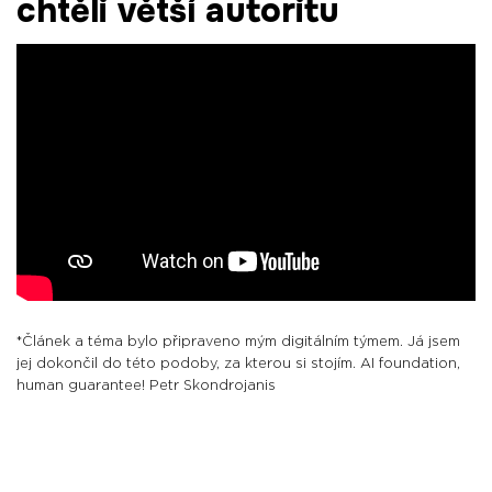
chtěli větší autoritu
*Článek a téma bylo připraveno mým digitálním týmem. Já jsem
jej dokončil do této podoby, za kterou si stojím. AI foundation,
human guarantee! Petr Skondrojanis