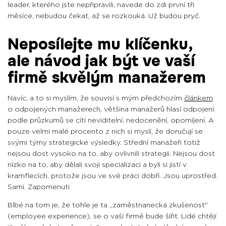
leader, kterého jste nepřipravili, navede do zdi první tři
měsíce, nebudou čekat, až se rozkouká. Už budou pryč.
Neposílejte mu klíčenku,
ale návod jak být ve vaší
firmě skvělým manažerem
Navíc, a to si myslím, že souvisí s mým předchozím
článkem
o odpojených manažerech, většina manažerů hlasí odpojení.
podle průzkumů se cítí neviditelní, nedocenění, opomíjení. A
pouze velmi malé procento z nich si myslí, že doručují se
svými týmy strategické výsledky. Střední manažeři totiž
nejsou dost vysoko na to, aby ovlivnili strategii. Nejsou dost
nízko na to, aby dělali svoji specializaci a byli si jistí v
kramflecích, protože jsou ve své práci dobří. Jsou uprostřed.
Sami. Zapomenuti.
Blbé na tom je, že tohle je ta „zaměstnanecká zkušenost"
(employee experience), se o vaší firmě bude šířit. Lidé chtějí