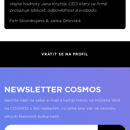
stejné hodnoty Jana Knyttla, CEO, který ve firmě
prosazuje lidskost, odpovědnost a svobodu.
Petr Skondrojanis & Janka Orlovská
VRÁTIT SE NA PROFIL
NEWSLETTER COSMOS
Nechte nám na sebe e-mail a každý měsíc se můžete těšit
na COSMOS s tím nejlepším, co jsme pro vás ve vesmíru
silných firemních kultur našli.