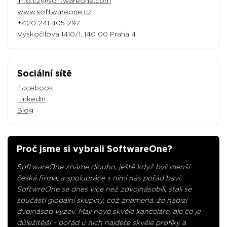
info.cz@softwareone.com
www.softwareone.cz
+420 241 405 297
Vyskočilova 1410/1, 140 00 Praha 4
Sociální sítě
Facebook
LinkedIn
Blog
Proč jsme si vybrali SoftwareOne?
SoftwareOne známe dlouho, ještě když byli menší
česká firma, a spolupráce s nimi nás pořád baví.
SoftwreOne se dnes více než zdvojnásobili, stali se
součástí globální skupiny, což znamená, že nabízí
dvojnásob výzev. Mají nové skvělé kanceláře, ale co je
důležitější – pořád u nich najdete skvělé profíky a