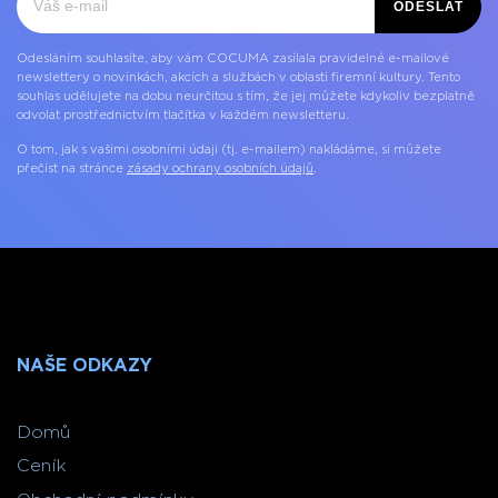
ODESLAT
Odesláním souhlasíte, aby vám COCUMA zasílala pravidelné e-mailové
newslettery o novinkách, akcích a službách v oblasti firemní kultury. Tento
souhlas udělujete na dobu neurčitou s tím, že jej můžete kdykoliv bezplatně
odvolat prostřednictvím tlačítka v každém newsletteru.
O tom, jak s vašimi osobními údaji (tj. e-mailem) nakládáme, si můžete
přečíst na stránce
zásady ochrany osobních údajů
.
NAŠE ODKAZY
Domů
Ceník