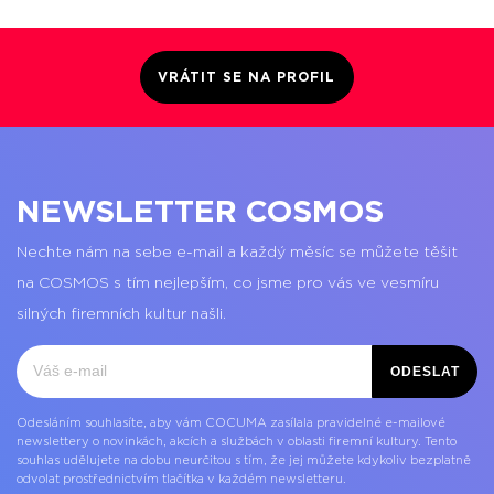
VRÁTIT SE NA PROFIL
NEWSLETTER COSMOS
Nechte nám na sebe e-mail a každý měsíc se můžete těšit
na COSMOS s tím nejlepším, co jsme pro vás ve vesmíru
silných firemních kultur našli.
ODESLAT
Odesláním souhlasíte, aby vám COCUMA zasílala pravidelné e-mailové
newslettery o novinkách, akcích a službách v oblasti firemní kultury. Tento
souhlas udělujete na dobu neurčitou s tím, že jej můžete kdykoliv bezplatně
odvolat prostřednictvím tlačítka v každém newsletteru.