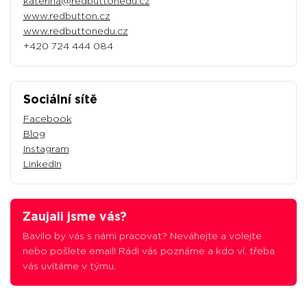
katerina@redbuttonedu.cz
www.redbutton.cz
www.redbuttonedu.cz
+420 724 444 084
Sociální sítě
Facebook
Blog
Instagram
LinkedIn
Zaujali jsme vás?
Bavilo by vás s námi pracovat? Neváhejte a volejte
nebo pošlete email! Rádi vás poznáme a kdo ví, třeba
vás uvítáme v týmu.