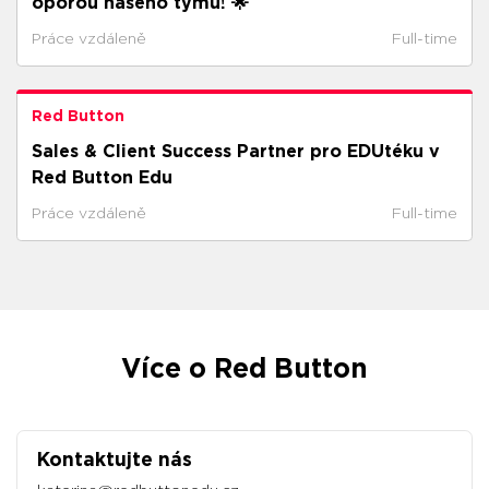
oporou našeho týmu! 🌟
Práce vzdáleně
Full-time
Red Button
Sales & Client Success Partner pro EDUtéku v
Red Button Edu
Práce vzdáleně
Full-time
Více o Red Button
Kontaktujte nás