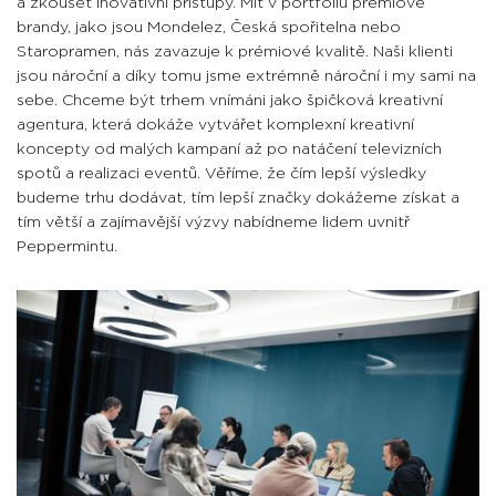
a zkoušet inovativní přístupy. Mít v portfoliu prémiové
brandy, jako jsou Mondelez, Česká spořitelna nebo
Staropramen, nás zavazuje k prémiové kvalitě. Naši klienti
jsou nároční a díky tomu jsme extrémně nároční i my sami na
sebe. Chceme být trhem vnímáni jako špičková kreativní
agentura, která dokáže vytvářet komplexní kreativní
koncepty od malých kampaní až po natáčení televizních
spotů a realizaci eventů. Věříme, že čím lepší výsledky
budeme trhu dodávat, tím lepší značky dokážeme získat a
tím větší a zajímavější výzvy nabídneme lidem uvnitř
Peppermintu.