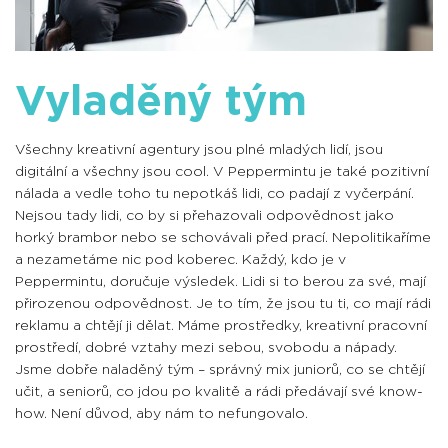
Vyladěný tým
Všechny kreativní agentury jsou plné mladých lidí, jsou
digitální a všechny jsou cool. V Peppermintu je také pozitivní
nálada a vedle toho tu nepotkáš lidi, co padají z vyčerpání.
Nejsou tady lidi, co by si přehazovali odpovědnost jako
horký brambor nebo se schovávali před prací. Nepolitikaříme
a nezametáme nic pod koberec. Každý, kdo je v
Peppermintu, doručuje výsledek. Lidi si to berou za své, mají
přirozenou odpovědnost. Je to tím, že jsou tu ti, co mají rádi
reklamu a chtějí ji dělat. Máme prostředky, kreativní pracovní
prostředí, dobré vztahy mezi sebou, svobodu a nápady.
Jsme dobře naladěný tým – správný mix juniorů, co se chtějí
učit, a seniorů, co jdou po kvalitě a rádi předávají své know-
how. Není důvod, aby nám to nefungovalo.