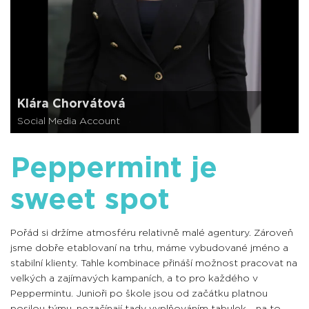
Klára Chorvátová
Social Media Account
Peppermint je
sweet spot
Pořád si držíme atmosféru relativně malé agentury. Zároveň
jsme dobře etablovaní na trhu, máme vybudované jméno a
stabilní klienty.
Tahle kombinace přináší možnost pracovat na
velkých a zajímavých kampaních, a to pro každého v
Peppermintu. Junioři po škole jsou od začátku platnou
posilou týmu, nezačínají tady vyplňováním tabulek - na to