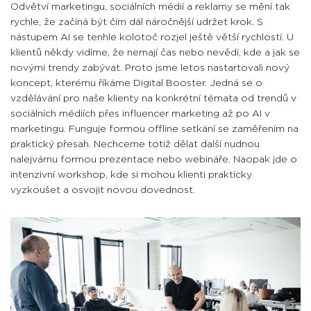
Odvětví marketingu, sociálních médií a reklamy se mění tak
rychle, že začíná být čím dál náročnější udržet krok. S
nástupem AI se tenhle kolotoč rozjel ještě větší rychlostí. U
klientů někdy vidíme, že nemají čas nebo nevědí, kde a jak se
novými trendy zabývat. Proto jsme letos nastartovali nový
koncept, kterému říkáme Digital Booster. Jedná se o
vzdělávání pro naše klienty na konkrétní témata od trendů v
sociálních médiích přes influencer marketing až po AI v
marketingu. Funguje formou offline setkání se zaměřením na
praktický přesah. Nechceme totiž dělat další nudnou
nalejvárnu formou prezentace nebo webináře. Naopak jde o
intenzivní workshop, kde si mohou klienti prakticky
vyzkoušet a osvojit novou dovednost.