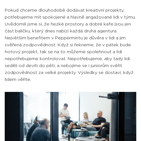
Pokud chceme dlouhodobě dodávat kreativní projekty,
potřebujeme mít spokojené a hlavně angažované lidi v týmu.
Uvědomili jsme si, že hezké prostory a dobré kafe jsou jen
část balíčku, který dnes nabízí každá druhá agentura.
Největším benefitem v Peppermintu je důvěra v lidi a jim
svěřená zodpovědnost. Když si řekneme, že v pátek bude
hotový projekt, tak se na to můžeme spolehnout a lidi
nepotřebujeme kontrolovat. N
epotřebujeme, aby tady lidi
seděli od devíti do pěti, a nebojíme se i juniorům svěřit
zodpovědnost za velké projekty. Výsledky se dostaví, když
lidem věříte.