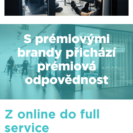
S prémiovými
brandy přichází
prémiová
odpovědnost
Z online do full
service