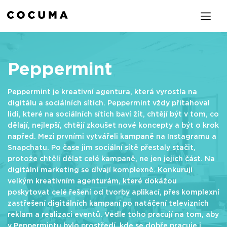
Peppermint
Peppermint je kreativní agentura, která vyrostla na
digitálu a sociálních sítích. Peppermint vždy přitahoval
lidi, které na sociálních sítích baví žít, chtějí být v tom, co
dělají, nejlepší, chtějí zkoušet nové koncepty a být o krok
napřed. Mezi prvními vytvářeli kampaně na Instagramu a
Snapchatu. Po čase jim sociální sítě přestaly stačit,
protože chtěli dělat celé kampaně, ne jen jejich část. Na
digitální marketing se dívají komplexně. Konkurují
velkým kreativním agenturám, které dokážou
poskytovat celé řešení od tvorby aplikací, přes komplexní
zastřešení digitálních kampaní po natáčení televizních
reklam a realizaci eventů. Vedle toho pracují na tom, aby
v Peppermintu bylo prostředí, kde se dobře pracuje i