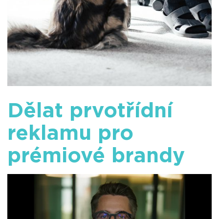
Dělat prvotřídní
reklamu pro
prémiové brandy