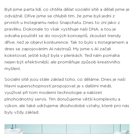
Byli jsme parta lidí, co chtěla dělat sociální sítě a dělali jsme je
odvážně. Dříve jsme se chlubili tím, že jsme byli jedni z
prvních u Instagramu nebo Snapchatu. Dnes to zní jako z
pravěku. Dokonale to však vystihuje naši DNA, a tou je
odvaha pouštět se do nových konceptů, zkoušet trendy
dříve, než je objeví konkurence. Tak to bylo s Instagramem a
dnes se zapojováním AI nástrojů. My jsme s AI začali
koketovat, ještě když byla v plenkách. Teď nám pomáhá
nejen být efektivnější, ale proměňuje způsob kreativního
myšlení.
Sociální sítě jsou stále základ toho, co děláme. Dnes je naší
hlavní superschopností propojovat je s dalšími médii,
využívat při tom moderní technologie a nabízet
plnohodnotný servis. Tím doručujeme větší komplexitu a
výkon, ale také udržujeme dlouhodobé vztahy, které pro nás
byly vždy základ.