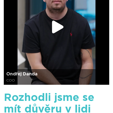
Ondřej Danda
COO
Rozhodli jsme se
mít důvěru v lidi