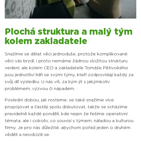
Plochá struktura a malý tým
kolem zakladatele
Snažíme se dělat věci jednoduše, protože komplikované
věci vás brzdí, i proto nemáme žádnou složitou strukturu
vedení, ale kolem CEO a zakladatele Tomáše Pětivokého
jsou jednotliví lídři se svými týmy, kteří zodpovídají každý za
svůj díl výsledku. U nás víš, za kým jít s jakýmkoliv
problémem, výzvou či nápadem.
Poslední dobou, jak rosteme, se také snažíme více
propojovat a častěji spolu diskutovat, takže se scházíme
pravidelně každé pondělí, kde nejen že řešíme operativní
témata, ale i cokoliv, co souvisí s týmem, náladou a kulturou
firmy. Je pro nás důležité, abychom pořád jeden o druhém
věděli a neodcizili se.