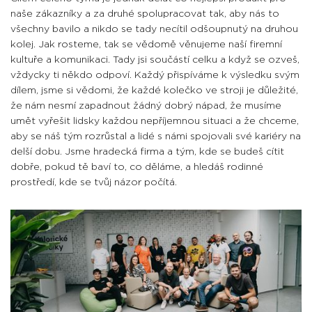
naše zákazníky a za druhé spolupracovat tak, aby nás to
všechny bavilo a nikdo se tady necítil odšoupnutý na druhou
kolej. Jak rosteme, tak se vědomě věnujeme naší firemní
kultuře a komunikaci. Tady jsi součástí celku a když se ozveš,
vždycky ti někdo odpoví. Každý přispíváme k výsledku svým
dílem, jsme si vědomi, že každé kolečko ve stroji je důležité,
že nám nesmí zapadnout žádný dobrý nápad, že musíme
umět vyřešit lidsky každou nepříjemnou situaci a že chceme,
aby se náš tým rozrůstal a lidé s námi spojovali své kariéry na
delší dobu. Jsme hradecká firma a tým, kde se budeš cítit
dobře, pokud tě baví to, co děláme, a hledáš rodinné
prostředí, kde se tvůj názor počítá.