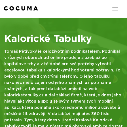
Kalorické Tabulky
Tomáš Pětivoký je celoživotním podnikatelem. Podnikal
v různých oborech od online prodeje služeb až po
kapitálové trhy a v té době pro své potřeby vytvořil
excelovou tabulku s kalorickými hodnotami potravin. To
bylo v době před chytrými telefony. O jeho tabulku
nakonec mělo zájem od jeho známých až po známé
známých, a tak první databázi umístil na web
kaloricketabulky.cz a dal základ firmě, která je dnes jeho
hlavní aktivitou a spolu se svým týmem tvoří mobilní
aplikaci, která pomáhá skoro jednomu miliónu uživatelů
měsíčně žít zdravěji. V databázi mají přes 360 tisíc
potravin. Tým, který dnes v Hradci Králové Kalorické
Tabulky tvoří, je malý, přesto má obrovské ambice dostat