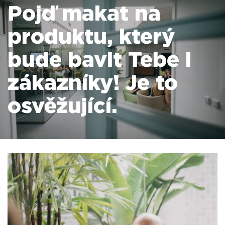
Pojď makat na
produktu, který
bude bavit Tebe i
zákazníky! Je to
osvěžující.