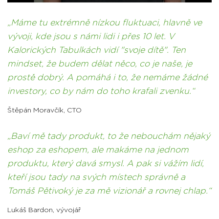
Máme tu extrémně nízkou fluktuaci, hlavně ve
vývoji, kde jsou s námi lidi i přes 10 let. V
Kalorických Tabulkách vidí "svoje dítě". Ten
mindset, že budem dělat něco, co je naše, je
prostě dobrý. A pomáhá i to, že nemáme žádné
investory, co by nám do toho krafali zvenku.
Štěpán Moravčík
,
CTO
Baví mě tady produkt, to že nebouchám nějaký
eshop za eshopem, ale makáme na jednom
produktu, který davá smysl. A pak si vážím lidí,
kteří jsou tady na svých místech správně a
Tomáš Pětivoký je za mě vizionář a rovnej chlap.
Lukáš Bardon
,
vývojář