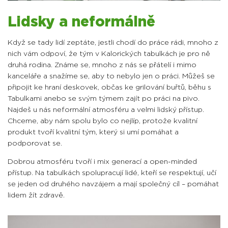
Lidsky a neformálně
Když se tady lidí zeptáte, jestli chodí do práce rádi, mnoho z
nich vám odpoví, že tým v Kalorických tabulkách je pro ně
druhá rodina. Známe se, mnoho z nás se přátelí i mimo
kanceláře a snažíme se, aby to nebylo jen o práci. Můžeš se
připojit ke hraní deskovek, občas ke grilování buřtů, běhu s
Tabulkami anebo se svým týmem zajít po práci na pivo.
Najdeš u nás neformální atmosféru a velmi lidský přístup.
Chceme, aby nám spolu bylo co nejlíp, protože kvalitní
produkt tvoří kvalitní tým, který si umí pomáhat a
podporovat se.
Dobrou atmosféru tvoří i mix generací a open-minded
přístup. Na tabulkách spolupracují lidé, kteří se respektují, učí
se jeden od druhého navzájem a mají společný cíl – pomáhat
lidem žít zdravě.