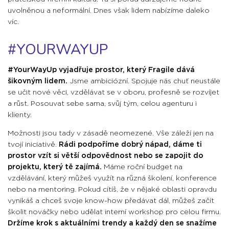
uvolněnou a neformální. Dnes však lidem nabízíme daleko
víc.
#YOURWAYUP
#YourWayUp vyjadřuje prostor, který Fragile dává
šikovným lidem.
Jsme ambiciózní. Spojuje nás chuť neustále
se učit nové věci, vzdělávat se v oboru, profesně se rozvíjet
a růst. Posouvat sebe sama, svůj tým, celou agenturu i
klienty.
Možnosti jsou tady v zásadě neomezené. Vše záleží jen na
tvojí iniciativě.
Rádi podpoříme dobrý nápad, dáme ti
prostor vzít si větší odpovědnost nebo se zapojit do
projektu, který tě zajímá.
Máme roční budget na
vzdělávání, který můžeš využít na různá školení, konference
nebo na mentoring.
Pokud cítíš, že v nějaké oblasti opravdu
vynikáš a chceš svoje know-how předávat dál, můžeš začít
školit nováčky nebo udělat interní workshop pro celou firmu.
Držíme krok s aktuálními trendy a každý den se snažíme