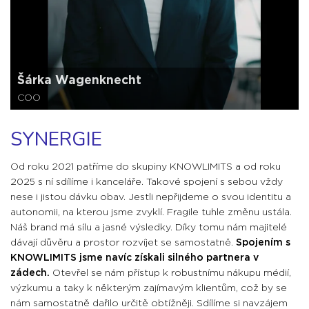
Šárka Wagenknecht
COO
SYNERGIE
Od roku 2021 patříme do skupiny KNOWLIMITS a od roku
2025 s ní sdílíme i kanceláře. Takové spojení s sebou vždy
nese i jistou dávku obav. Jestli nepřijdeme o svou identitu a
autonomii, na kterou jsme zvyklí. Fragile tuhle změnu ustála.
Náš brand má sílu a jasné výsledky. Díky tomu nám majitelé
dávají důvěru a prostor rozvíjet se samostatně.
Spojením s
KNOWLIMITS jsme navíc získali silného partnera v
zádech.
Otevřel se
nám přístup k robustnímu nákupu médií,
výzkumu a taky k některým zajímavým klientům,
což by se
nám samostatně dařilo určitě obtížněji.
Sdílíme si navzájem