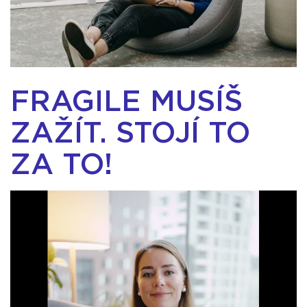
FRAGILE MUSÍŠ
ZAŽÍT. STOJÍ TO
ZA TO!