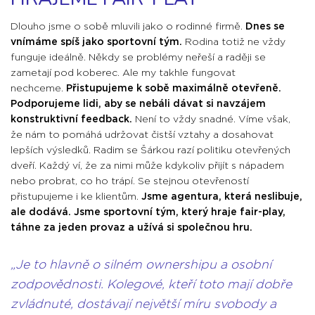
Dlouho jsme o sobě mluvili jako o rodinné firmě.
Dnes se
vnímáme spíš jako sportovní tým.
Rodina totiž ne vždy
funguje ideálně. Někdy se problémy neřeší a raději se
zametají pod koberec. Ale my takhle fungovat
nechceme.
Přistupujeme k sobě maximálně otevřeně.
Podporujeme lidi, aby se nebáli dávat si navzájem
konstruktivní feedback.
Není to vždy snadné. Víme však,
že nám to pomáhá udržovat čistší vztahy a dosahovat
lepších výsledků. Radim se Šárkou razí politiku otevřených
dveří. Každý ví, že za nimi může kdykoliv přijít s nápadem
nebo probrat, co ho trápí. Se stejnou otevřeností
přistupujeme i ke klientům.
Jsme agentura, která neslibuje,
ale dodává. Jsme sportovní tým, který hraje fair-play,
táhne za jeden provaz a užívá si společnou hru.
Je to hlavně o silném ownershipu a osobní
zodpovědnosti. Kolegové, kteří toto mají dobře
zvládnuté, dostávají největší míru svobody a