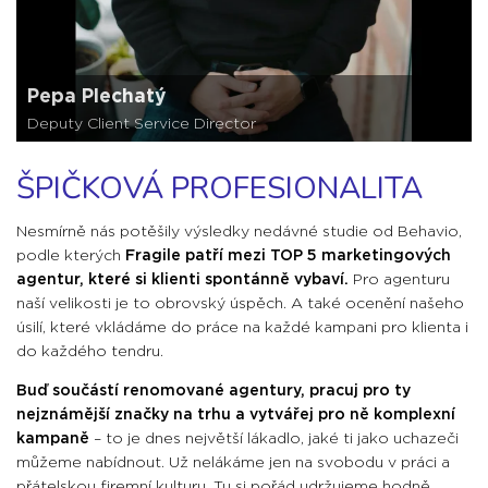
Pepa Plechatý
Deputy Client Service Director
ŠPIČKOVÁ PROFESIONALITA
Nesmírně nás potěšily výsledky nedávné studie od Behavio,
podle kterých
Fragile patří mezi TOP 5 marketingových
agentur, které si klienti spontánně vybaví.
Pro agenturu
naší velikosti je to obrovský úspěch. A také ocenění našeho
úsilí, které vkládáme do práce na každé kampani pro klienta i
do každého tendru.
Buď součástí renomované agentury, pracuj pro ty
nejznámější značky na trhu a vytvářej pro ně komplexní
kampaně
– to je dnes největší lákadlo, jaké ti jako uchazeči
můžeme nabídnout. Už nelákáme jen na svobodu v práci a
přátelskou firemní kulturu. Tu si pořád udržujeme hodně