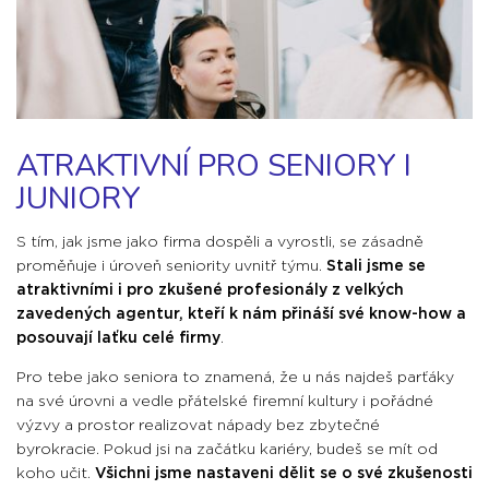
ATRAKTIVNÍ PRO SENIORY I
JUNIORY
S tím, jak jsme jako firma dospěli a vyrostli, se zásadně
proměňuje i úroveň seniority uvnitř týmu.
Stali jsme se
atraktivními i pro zkušené profesionály z velkých
zavedených agentur, kteří k nám přináší své know-how a
posouvají laťku celé firmy
.
Pro tebe jako seniora to znamená, že u nás najdeš parťáky
na své úrovni a vedle přátelské firemní kultury i pořádné
výzvy a prostor realizovat nápady bez zbytečné
byrokracie.
Pokud jsi na začátku kariéry, budeš se mít od
koho učit.
Všichni jsme nastaveni dělit se o své zkušenosti