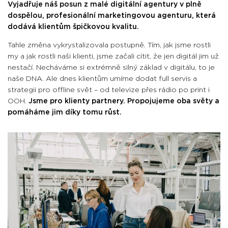
Vyjadřuje náš posun z malé digitální agentury v plně
dospělou, profesionální marketingovou agenturu, která
dodává klientům špičkovou kvalitu.
Tahle změna vykrystalizovala postupně. Tím, jak jsme rostli
my a jak rostli naši klienti, jsme začali cítit, že jen digitál jim už
nestačí. Necháváme si extrémně silný základ v digitálu, to je
naše DNA. Ale dnes klientům umíme dodat full servis a
strategii pro offline svět – od televize přes rádio po print i
OOH.
J
sme pro klienty partnery. Propojujeme oba světy
a
pomáháme jim díky tomu růst.