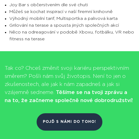
Joy Bar s občerstvením dle své chuti
Můžeš se kochat inspirací v naší firemní knihovně
Výhodný mobilní tarif, Multisportka a palivová karta
Grilování na terase a spousta jiných společných akcí
Něco na odreagování v podobě Xboxu, fotbálku, VR nebo
fitness na terase
Tak co? Chceš změnit svoji kariéru perspektivním
směrem? Pošli nám svůj životopis. Není to jen o
zkušenostech, ale jak k nám zapadneš a jak si
vzájemně sedneme.
Těšíme se na tvoji zprávu a
na to, že začneme společně nové dobrodružství!
POJĎ S NÁMI DO TOHO!