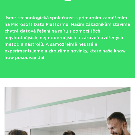
Jsme technologická společnost s primárním zaměřením
na Microsoft Data Platformu. Našim zákazníkům stavíme
chytrá datová řešení na míru s pomocí těch
nejvhodnějších, nejmodernějších a zároveň ověřených
metod a nástrojů. A samozřejmě neustále
experimentujeme a zkoušíme novinky, které naše know-
how posouvají dál.