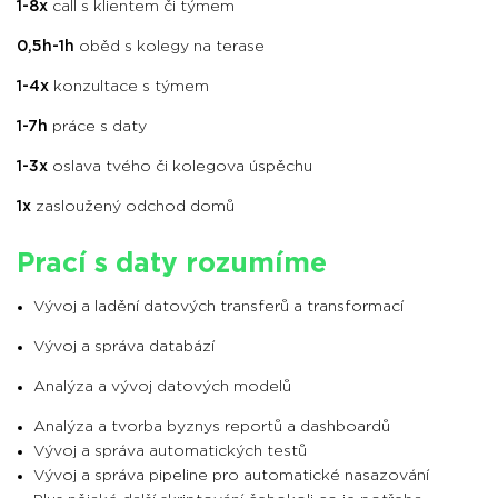
1-8x
call s klientem či týmem
0,5h-1h
oběd s kolegy na terase
1-4x
konzultace s týmem
1-7h
práce s daty
1-3x
oslava tvého či kolegova úspěchu
1x
zasloužený odchod domů
Prací s daty rozumíme
Vývoj a ladění datových transferů a transformací
Vývoj a správa databází
Analýza a vývoj datových modelů
Analýza a tvorba byznys reportů a dashboardů
Vývoj a správa automatických testů
Vývoj a správa pipeline pro automatické nasazování