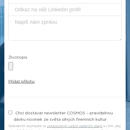
Odkaz
na
Průvodní
váš
dopis
LinkedIn
profil
Životopis
Přidat přílohu
Chci dostávat newsletter COSMOS – pravidelnou
dávku novinek ze světa silných firemních kultur
Odesláním souhlasíte se
zpracováním vašich osobních údajů
a s tím, aby